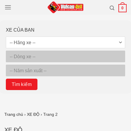
Bỏ
0
qua
nội
dung
XE CỦA BẠN
Tìm kiếm
Trang chủ
›
XE ĐỘ
›
Trang 2
XE ĐỘ