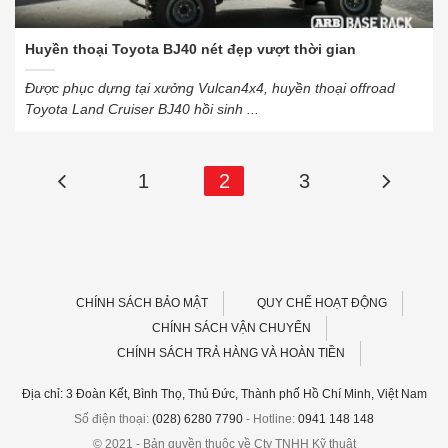
Huyền thoại Toyota BJ40 nét đẹp vượt thời gian
Được phục dựng tại xưởng Vulcan4x4, huyền thoại offroad
Toyota Land Cruiser BJ40 hồi sinh ...
1
2
3
CHÍNH SÁCH BẢO MẬT
QUY CHẾ HOẠT ĐỘNG
CHÍNH SÁCH VẬN CHUYỂN
CHÍNH SÁCH TRẢ HÀNG VÀ HOÀN TIỀN
Địa chỉ: 3 Đoàn Kết, Bình Thọ, Thủ Đức, Thành phố Hồ Chí Minh, Việt Nam
Số điện thoại:
(028) 6280 7790
- Hotline:
0941 148 148
© 2021 - Bản quyền thuộc về Cty TNHH Kỹ thuật