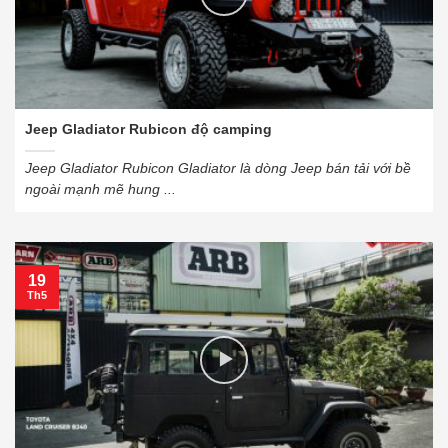
Jeep Gladiator Rubicon độ camping
Jeep Gladiator Rubicon Gladiator là dòng Jeep bán tải với bề
ngoài mạnh mẽ hung ...
19
Th5