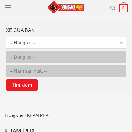
Bỏ
0
qua
nội
dung
XE CỦA BẠN
Tìm kiếm
Trang chủ
›
KHÁM PHÁ
KHÁM PHÁ