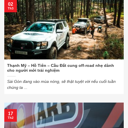
02
Th3
Thạnh Mỹ – Hồ Tiên – Cầu Đất cung off-road nhẹ dành
cho người mới trải nghiệm
Sài Gòn đang vào mùa nóng, sẽ thật tuyệt vời nếu cuối tuần
chúng ta ...
17
Th2