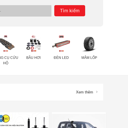
Tìm kiếm
G CỤ CỨU
BẦU HƠI
ĐÈN LED
MÂM LỐP
HỘ
Xem thêm