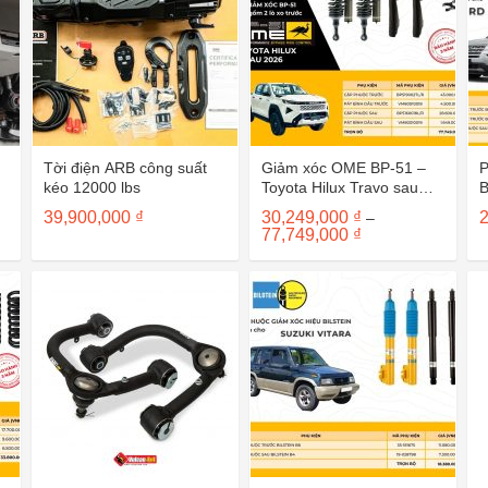
Tời điện ARB công suất
Giảm xóc OME BP-51 –
kéo 12000 lbs
Toyota Hilux Travo sau
2026
39,900,000
₫
30,249,000
₫
–
Khoảng
77,749,000
₫
giá:
từ
30,249,000 ₫
đến
77,749,000 ₫