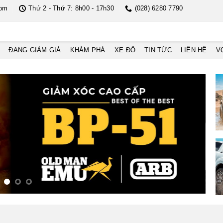
com
Thứ 2 - Thứ 7: 8h00 - 17h30
(028) 6280 7790
ĐANG GIẢM GIÁ
KHÁM PHÁ
XE ĐỘ
TIN TỨC
LIÊN HỆ
V