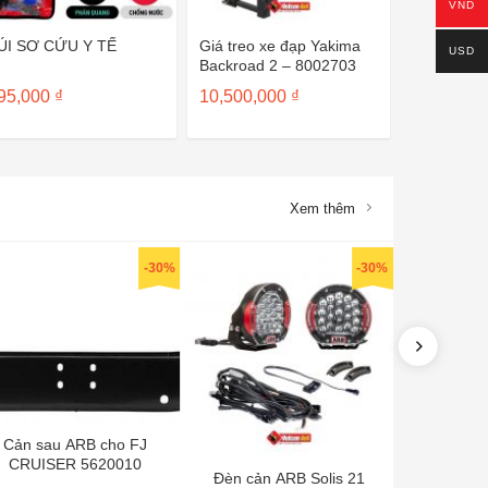
VND
ÚI SƠ CỨU Y TẾ
Giá treo xe đạp Yakima
USD
Backroad 2 – 8002703
95,000
₫
10,500,000
₫
Xem thêm
-30%
-30%
Cản sau ARB cho FJ
CRUISER 5620010
Đèn cản ARB Solis 21
Giường n