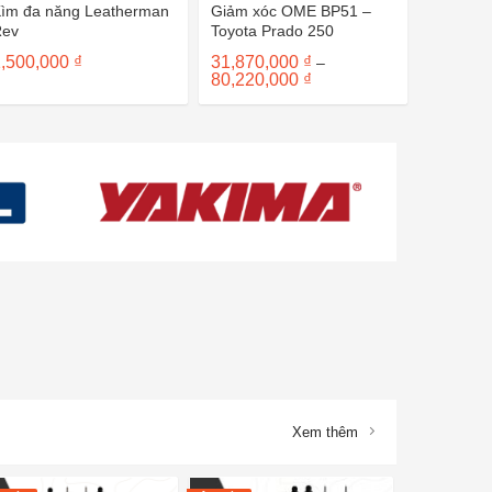
ìm đa năng Leatherman
Giảm xóc OME BP51 –
Rev
Toyota Prado 250
1,500,000
₫
31,870,000
₫
–
Khoảng
80,220,000
₫
giá:
từ
31,870,000 ₫
đến
80,220,000 ₫
Xem thêm