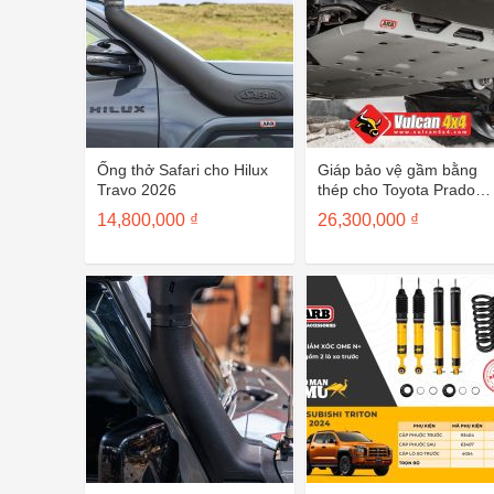
Ống thở Safari cho Hilux
Giáp bảo vệ gầm bằng
Travo 2026
thép cho Toyota Prado
250
14,800,000
₫
26,300,000
₫