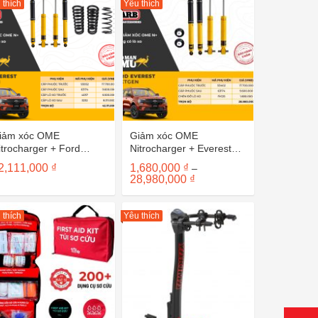
 thích
Yêu thích
iảm xóc OME
Giảm xóc OME
itrocharger + Ford
Nitrocharger + Everest
verest Nextgen (4 lò xo)
Nextgen (Không lò xo)
2,111,000
₫
1,680,000
₫
–
Khoảng
28,980,000
₫
giá:
từ
1,680,000 ₫
 thích
Yêu thích
đến
28,980,000 ₫