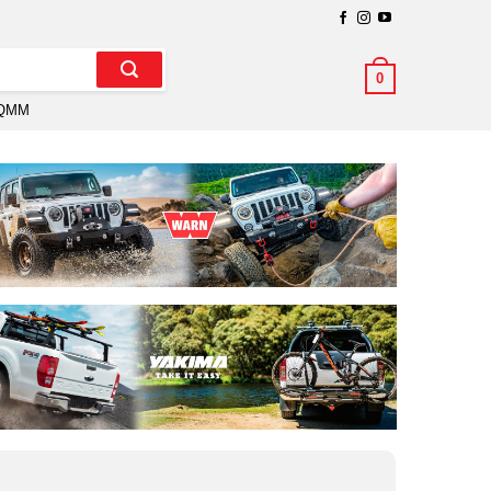
0
QMM