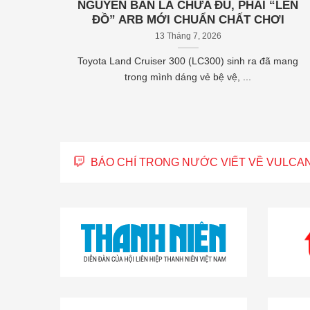
NGUYÊN BẢN LÀ CHƯA ĐỦ, PHẢI “LÊN
ĐỒ” ARB MỚI CHUẨN CHẤT CHƠI
13 Tháng 7, 2026
 2014 Vỏ
Toyota Land Cruiser 300 (LC300) sinh ra đã mang
trong mình dáng vẻ bệ vệ, ...
BÁO CHÍ TRONG NƯỚC VIẾT VỀ VULCA