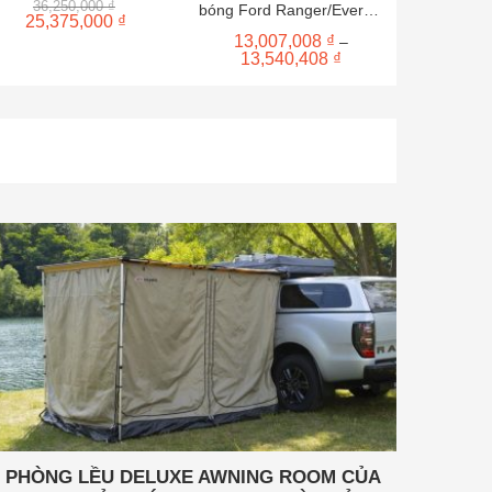
Giá
36,250,000
₫
bóng Ford Ranger/Everest
ARB 
gốc
Giá
25,375,000
₫
sau 2022
là:
hiện
13,007,008
₫
–
4,500,000
36,250,000 ₫.
tại
Khoảng
13,540,408
₫
là:
giá:
25,375,000 ₫.
từ
13,007,008 ₫
.
đến
13,540,408 ₫
PHÒNG LỀU DELUXE AWNING ROOM CỦA