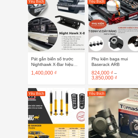
Yêu thích
Yêu thích
Pát gắn biển số trước
Phụ kiện baga mui
Nighthawk X-Bar hiệu
Baserack ARB
Bushranger
1,400,000
₫
824,000
₫
–
Khoảng
3,850,000
₫
giá:
từ
824,000 ₫
Yêu thích
Yêu thích
đến
3,850,000 