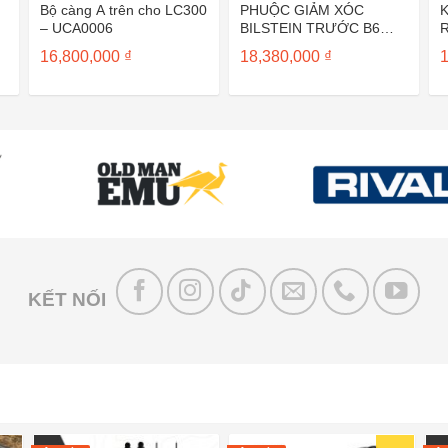
Bộ càng A trên cho LC300
PHUỘC GIẢM XÓC
K
– UCA0006
BILSTEIN TRƯỚC B6
4
SAU B4 CHO SUZUKI
16,800,000
₫
18,380,000
₫
VITARA
KẾT NỐI