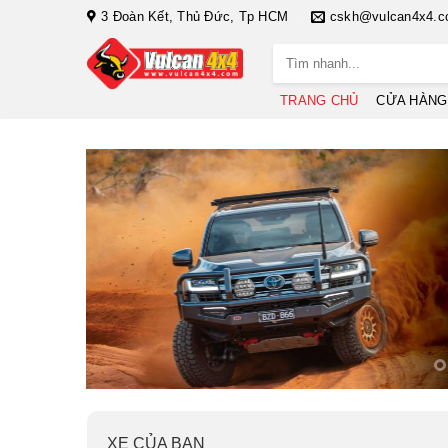
Bỏ
3 Đoàn Kết, Thủ Đức, Tp HCM
cskh@vulcan4x4.
qua
Tìm
nội
kiếm:
dung
TRANG CHỦ
CỬA HÀNG
XE CỦA BẠN