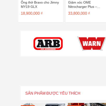
Ống thở Bravo cho Jimny
Giảm xóc OME
MY19 GLX
Nitrocharger Plus –
Mitsubishi Triton sau 202
18,900,000
₫
33,800,000
₫
SẢN PHẨM ĐƯỢC YÊU THÍCH