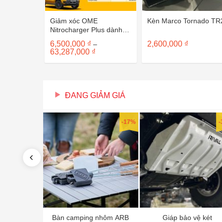
Giảm xóc OME
Kèn Marco Tornado TR
Nitrocharger Plus dành
cho Ford Ranger
6,500,000
₫
2,600,000
₫
–
Nextgen (Lò xo trước)
Khoảng
63,287,000
₫
giá:
từ
6,500,000 ₫
đến
63,287,000 ₫
ĐANG GIẢM GIÁ
-30%
-17%
-
 Solis 36
Bàn camping nhôm ARB
Giáp bảo vệ két