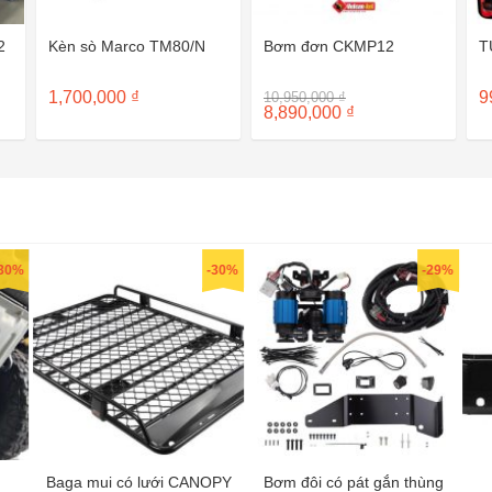
2
Kèn sò Marco TM80/N
Bơm đơn CKMP12
T
Giá
1,700,000
₫
9
10,950,000
₫
gốc
Giá
8,890,000
₫
là:
hiện
10,950,000 ₫.
tại
là:
8,890,000 ₫.
30%
-30%
-29%
Baga mui có lưới CANOPY
Bơm đôi có pát gắn thùng