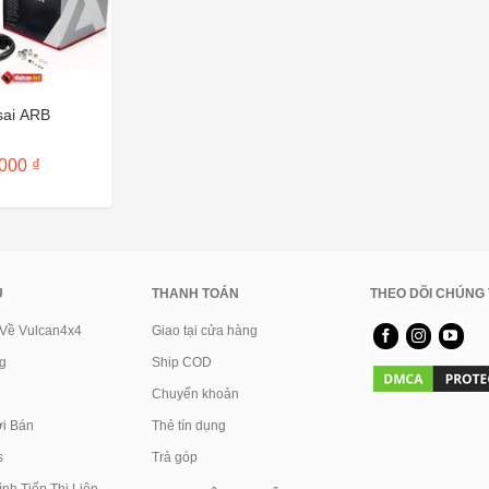
sai ARB
,000
₫
U
THANH TOÁN
THEO DÕI CHÚNG 
 Về Vulcan4x4
Giao tại cửa hàng
g
Ship COD
Chuyển khoản
i Bán
Thẻ tín dụng
s
Trả góp