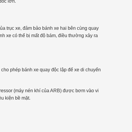
dốc lớn.
của trục xe, đảm bảo bánh xe hai bên cùng quay
nh xe có thể bị mất độ bám, điều thường xảy ra
, cho phép bánh xe quay độc lập để xe di chuyển
pressor (máy nén khí của ARB) được bơm vào vi
ều kiện bề mặt.