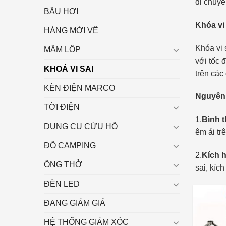
di chuyể
BẦU HƠI
Khóa vi 
HÀNG MỚI VỀ
Khóa vi 
MÂM LỐP
với tốc 
KHOÁ VI SAI
trên các
KÈN ĐIỆN MARCO
Nguyên 
TỜI ĐIỆN
1.
Bình 
DỤNG CỤ CỨU HỘ
êm ái t
ĐỒ CAMPING
2.
Kích h
ỐNG THỞ
sai, kíc
ĐÈN LED
ĐANG GIẢM GIÁ
HỆ THỐNG GIẢM XÓC