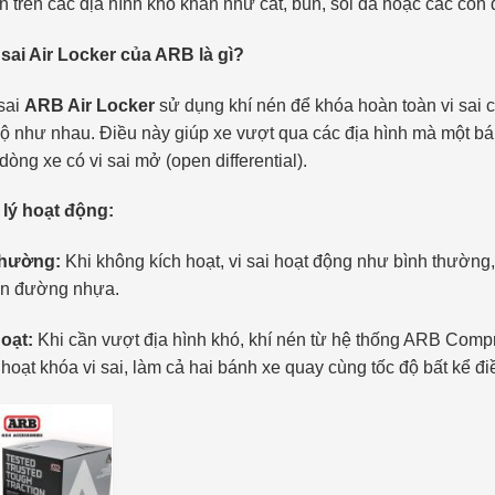
n trên các địa hình khó khăn như cát, bùn, sỏi đá hoặc các con 
sai Air Locker của ARB là gì?
sai
ARB Air Locker
sử dụng khí nén để khóa hoàn toàn vi sai 
độ như nhau. Điều này giúp xe vượt qua các địa hình mà một bá
 dòng xe có vi sai mở (open differential).
lý hoạt động:
thường:
Khi không kích hoạt, vi sai hoạt động như bình thường
rên đường nhựa.
oạt:
Khi cần vượt địa hình khó, khí nén từ hệ thống ARB Com
h hoạt khóa vi sai, làm cả hai bánh xe quay cùng tốc độ bất kể đi