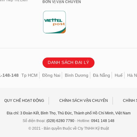
nh Tiếp Thị Liên
ĐƠN VỊ VẬN CHUYỂN
DANH SÁCH ĐẠI LÝ
1-148-148
Tp HCM
Đồng Nai
Bình Dương
Đà Nẵng
Huế
Hà N
QUY CHẾ HOẠT ĐỘNG
CHÍNH SÁCH VẬN CHUYỂN
CHÍNH 
Địa chỉ: 3 Đoàn Kết, Bình Thọ, Thủ Đức, Thành phố Hồ Chí Minh, Việt Nam
Số điện thoại:
(028) 6280 7790
- Hotline:
0941 148 148
© 2021 - Bản quyền thuộc về Cty TNHH Kỹ thuật