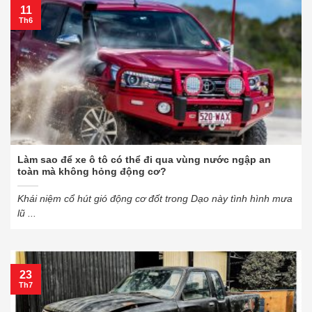
11
Th6
Làm sao để xe ô tô có thể đi qua vùng nước ngập an
toàn mà không hỏng động cơ?
Khái niệm cổ hút gió động cơ đốt trong Dạo này tình hình mưa
lũ ...
23
Th7