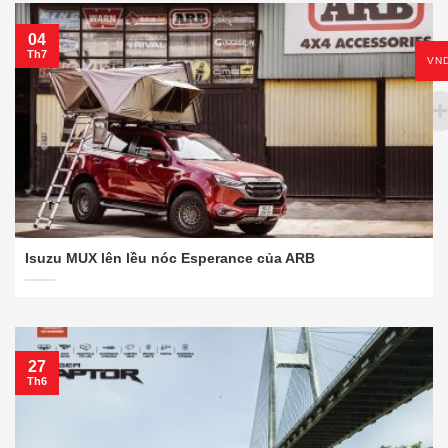
04
Th7
VN
Isuzu MUX lên lều nóc Esperance của ARB
27
Th6