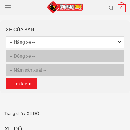
Bỏ
0
qua
nội
dung
XE CỦA BẠN
Tìm kiếm
Trang chủ
›
XE ĐỘ
XE ĐỘ