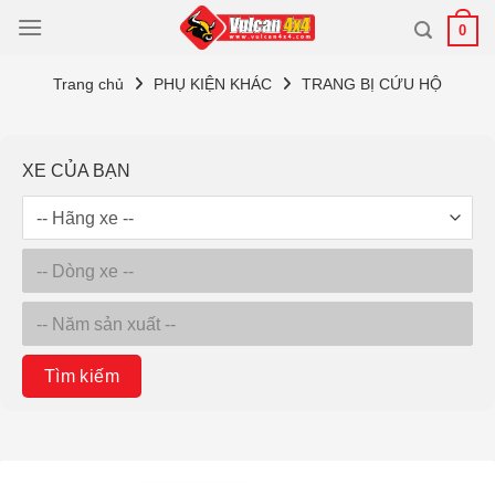
Bỏ
0
qua
nội
Trang chủ
PHỤ KIỆN KHÁC
TRANG BỊ CỨU HỘ
dung
XE CỦA BẠN
Tìm kiếm