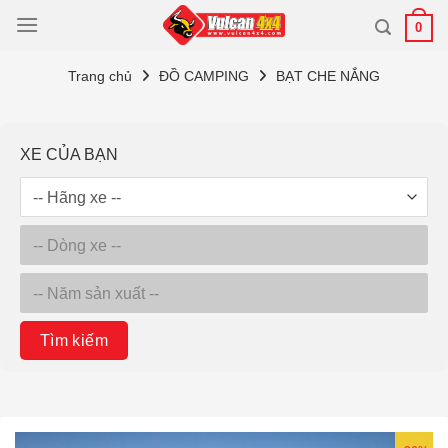
Bỏ
0
qua
nội
Trang chủ
ĐỒ CAMPING
BẠT CHE NẮNG
dung
XE CỦA BẠN
Tìm kiếm