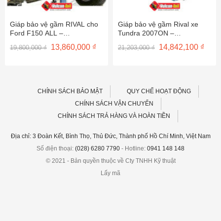
Giáp bảo vệ gầm RIVAL cho
Giáp bảo vệ gầm Rival xe
Ford F150 ALL –
Tundra 2007ON –
2333.1855/56/57/58.1/6
2333.9509/10/11/12.1/6
Giá
Giá
Giá
Giá
13,860,000
₫
14,842,100
₫
19,800,000
₫
21,203,000
₫
gốc
hiện
gốc
hiện
là:
tại
là:
tại
19,800,000 ₫.
là:
21,203,000 ₫.
là:
000 ₫.
13,860,000 ₫.
14,84
CHÍNH SÁCH BẢO MẬT
QUY CHẾ HOẠT ĐỘNG
CHÍNH SÁCH VẬN CHUYỂN
CHÍNH SÁCH TRẢ HÀNG VÀ HOÀN TIỀN
Địa chỉ: 3 Đoàn Kết, Bình Thọ, Thủ Đức, Thành phố Hồ Chí Minh, Việt Nam
Số điện thoại:
(028) 6280 7790
- Hotline:
0941 148 148
© 2021 - Bản quyền thuộc về Cty TNHH Kỹ thuật
Lấy mã