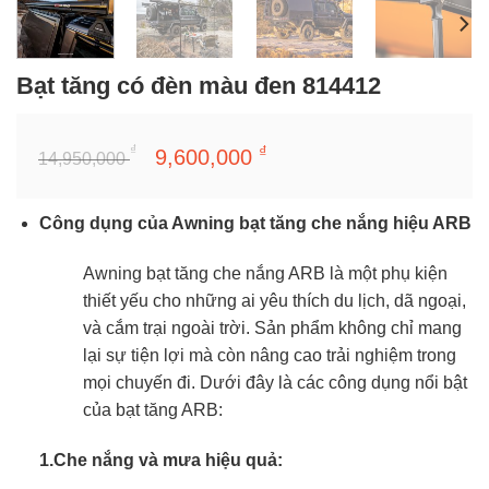
Bạt tăng có đèn màu đen 814412
Giá
Giá
₫
₫
9,600,000
14,950,000
gốc
hiện
là:
tại
Công dụng của Awning bạt tăng che nắng hiệu ARB
14,950,000 ₫.
là:
9,600,000 ₫.
Awning bạt tăng che nắng ARB là một phụ kiện
thiết yếu cho những ai yêu thích du lịch, dã ngoại,
và cắm trại ngoài trời. Sản phẩm không chỉ mang
lại sự tiện lợi mà còn nâng cao trải nghiệm trong
mọi chuyến đi. Dưới đây là các công dụng nổi bật
của bạt tăng ARB:
1.Che nắng và mưa hiệu quả: