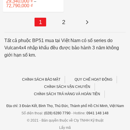
29,340,000
₫
–
Khoảng
72,790,000
₫
giá:
từ
29,340,000 ₫
đến
1
2
72,790,000 ₫
Tất cả phuộc BP51 mua tại Việt Nam có số series do
Vulcan4x4 nhập khẩu đều được bảo hành 3 năm không
giới hạn số km.
CHÍNH SÁCH BẢO MẬT
QUY CHẾ HOẠT ĐỘNG
CHÍNH SÁCH VẬN CHUYỂN
CHÍNH SÁCH TRẢ HÀNG VÀ HOÀN TIỀN
Địa chỉ: 3 Đoàn Kết, Bình Thọ, Thủ Đức, Thành phố Hồ Chí Minh, Việt Nam
Số điện thoại:
(028) 6280 7790
- Hotline:
0941 148 148
© 2021 - Bản quyền thuộc về Cty TNHH Kỹ thuật
Lấy mã