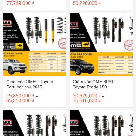
Khoảng
Khoảng
77,749,000
₫
80,220,000
₫
giá:
giá:
từ
từ
30,249,000 ₫
31,870,000 ₫
đến
đến
77,749,000 ₫
80,220,000 ₫
Giảm xóc OME – Toyota
Giảm xóc OME BP51 –
Fortuner sau 2015
Toyota Prado 150
15,850,000
₫
30,529,000
₫
–
–
Khoảng
Khoảng
65,350,000
₫
75,510,000
₫
giá:
giá:
từ
từ
15,850,000 ₫
30,529,000 ₫
đến
đến
65,350,000 ₫
75,510,000 ₫