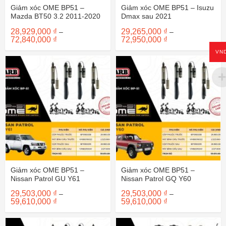
Giảm xóc OME BP51 –
Giảm xóc OME BP51 – Isuzu
Mazda BT50 3.2 2011-2020
Dmax sau 2021
28,929,000
₫
29,265,000
₫
–
–
Khoảng
Khoảng
72,840,000
₫
72,950,000
₫
giá:
giá:
từ
từ
VN
28,929,000 ₫
29,265,000 ₫
đến
đến
72,840,000 ₫
72,950,000 ₫
Giảm xóc OME BP51 –
Giảm xóc OME BP51 –
Nissan Patrol GU Y61
Nissan Patrol GQ Y60
29,503,000
₫
29,503,000
₫
–
–
Khoảng
Khoảng
59,610,000
₫
59,610,000
₫
giá:
giá:
từ
từ
29,503,000 ₫
29,503,000 ₫