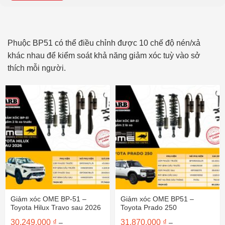
Phuộc BP51 có thể điều chỉnh được 10 chế độ nén/xả
khác nhau để kiểm soát khả năng giảm xóc tuỳ vào sở
thích mỗi người.
Giảm xóc OME BP-51 –
Giảm xóc OME BP51 –
Toyota Hilux Travo sau 2026
Toyota Prado 250
30,249,000
₫
31,870,000
₫
–
–