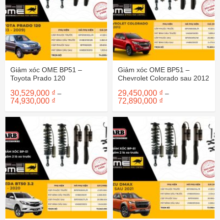
Giảm xóc OME BP51 –
Giảm xóc OME BP51 –
Toyota Prado 120
Chevrolet Colorado sau 2012
30,529,000
₫
29,450,000
₫
–
–
Khoảng
Khoảng
74,930,000
₫
72,890,000
₫
giá:
giá:
từ
từ
30,529,000 ₫
29,450,000 ₫
đến
đến
74,930,000 ₫
72,890,000 ₫