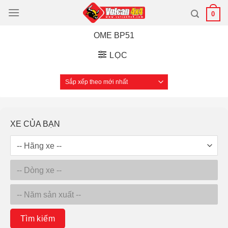
Bỏ
0
qua
nội
OME BP51
dung
LỌC
XE CỦA BẠN
Tìm kiếm