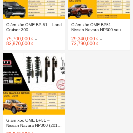
Giảm xóc OME BP-51 – Land
Giảm xóc OME BP51 –
Cruiser 300
Nissan Navara NP300 sau
2019
75,700,000
₫
29,340,000
₫
–
–
Khoảng
Khoảng
82,870,000
₫
72,790,000
₫
giá:
giá:
từ
từ
75,700,000 ₫
29,340,000 ₫
đến
đến
82,870,000 ₫
72,790,000 ₫
Giảm xóc OME BP51 –
Nissan Navara NP300 (2015-
2018)