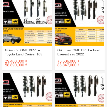
đến
đến
59,610,000 ₫
59,610,000 ₫
Giảm xóc OME BP51 –
Giảm xóc OME BP51 – Ford
Toyota Land Cruiser 105
Everest sau 2022
29,403,000
₫
75,536,000
₫
–
–
Khoảng
Khoảng
58,890,000
₫
83,847,000
₫
giá:
giá:
từ
từ
29,403,000 ₫
75,536,000 ₫
đến
đến
58,890,000 ₫
83,847,000 ₫