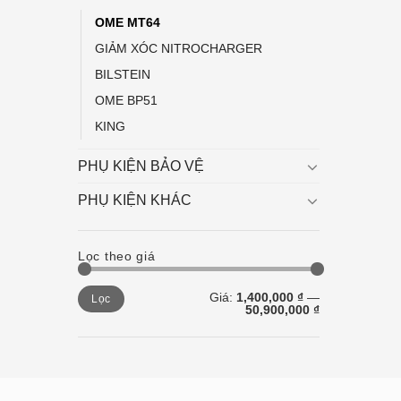
OME MT64
GIẢM XÓC NITROCHARGER
BILSTEIN
OME BP51
KING
PHỤ KIỆN BẢO VỆ
PHỤ KIỆN KHÁC
Lọc theo giá
Giá
Giá
Giá:
1,400,000 ₫
—
Lọc
tối
tối
50,900,000 ₫
thiểu
đa