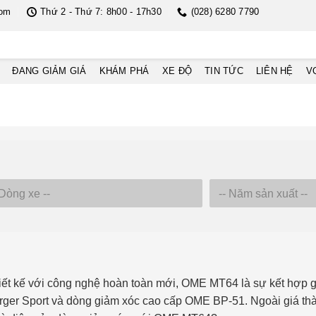
com
Thứ 2 - Thứ 7: 8h00 - 17h30
(028) 6280 7790
ĐANG GIẢM GIÁ
KHÁM PHÁ
XE ĐỘ
TIN TỨC
LIÊN HỆ
V
ết kế với công nghệ hoàn toàn mới, OME MT64 là sự kết hợp 
rger Sport và dòng giảm xóc cao cấp OME BP-51. Ngoài giá th