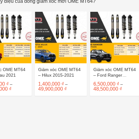
kỳ diệu của dòng giảm xóc mới OME MT64?
óc OME MT64
Giảm xóc OME MT64
Giảm xóc OME MT64
sau 2021
– Hilux 2015-2021
– Ford Ranger
Nextgen
000
₫
1,400,000
₫
6,500,000
₫
–
–
–
Khoảng
Khoảng
Khoảng
,000
₫
49,900,000
₫
48,500,000
₫
giá:
giá:
giá:
từ
từ
từ
1,400,000 ₫
1,400,000 ₫
6,500,00
đến
đến
đến
50,900,000 ₫
49,900,000 ₫
48,500,0