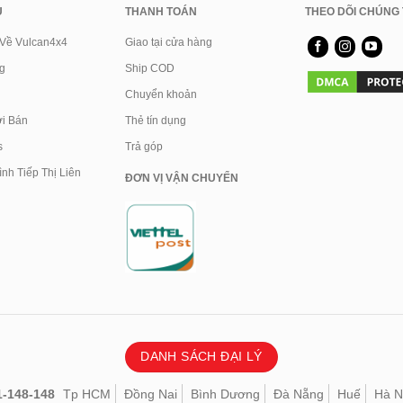
U
THANH TOÁN
THEO DÕI CHÚNG 
 Về Vulcan4x4
Giao tại cửa hàng
g
Ship COD
Chuyển khoản
i Bán
Thẻ tín dụng
s
Trả góp
nh Tiếp Thị Liên
ĐƠN VỊ VẬN CHUYỂN
DANH SÁCH ĐẠI LÝ
1-148-148
Tp HCM
Đồng Nai
Bình Dương
Đà Nẵng
Huế
Hà N