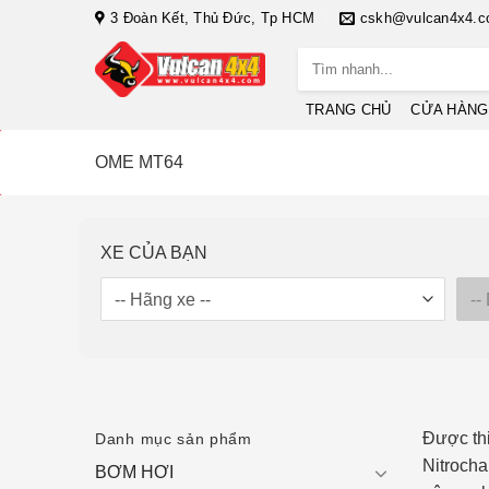
Bỏ
3 Đoàn Kết, Thủ Đức, Tp HCM
cskh@vulcan4x4.
qua
Tìm
nội
kiếm:
dung
TRANG CHỦ
CỬA HÀNG
OME MT64
XE CỦA BẠN
Được thi
Danh mục sản phẩm
Nitrocha
BƠM HƠI