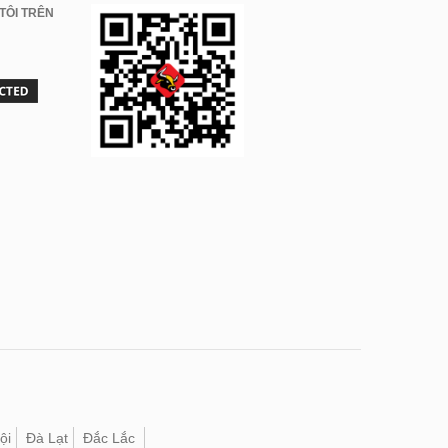
TÔI TRÊN
ội
Đà Lạt
Đắc Lắc