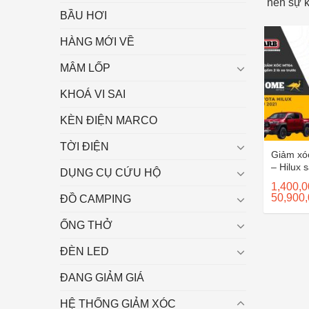
nên sự 
BẦU HƠI
HÀNG MỚI VỀ
MÂM LỐP
KHOÁ VI SAI
KÈN ĐIỆN MARCO
TỜI ĐIỆN
Giảm x
– Hilux 
DỤNG CỤ CỨU HỘ
1,400,
50,900
ĐỒ CAMPING
ỐNG THỞ
ĐÈN LED
ĐANG GIẢM GIÁ
HỆ THỐNG GIẢM XÓC