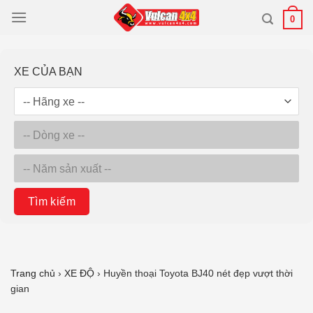
Bỏ
0
qua
nội
dung
XE CỦA BẠN
Tìm kiếm
Trang chủ
›
XE ĐỘ
›
Huyền thoại Toyota BJ40 nét đẹp vượt thời
gian