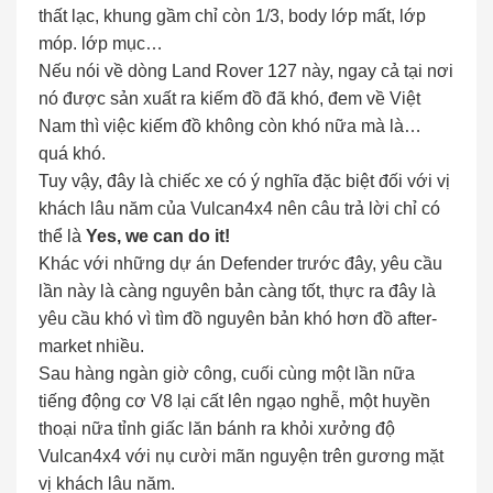
thất lạc, khung gầm chỉ còn 1/3, body lớp mất, lớp
móp. lớp mục…
Nếu nói về dòng Land Rover 127 này, ngay cả tại nơi
nó được sản xuất ra kiếm đồ đã khó, đem về Việt
Nam thì việc kiếm đồ không còn khó nữa mà là…
quá khó.
Tuy vậy, đây là chiếc xe có ý nghĩa đặc biệt đối với vị
khách lâu năm của Vulcan4x4 nên câu trả lời chỉ có
thể là
Yes, we can do it!
Khác với những dự án Defender trước đây, yêu cầu
lần này là càng nguyên bản càng tốt, thực ra đây là
yêu cầu khó vì tìm đồ nguyên bản khó hơn đồ after-
market nhiều.
Sau hàng ngàn giờ công, cuối cùng một lần nữa
tiếng động cơ V8 lại cất lên ngạo nghễ, một huyền
thoại nữa tỉnh giấc lăn bánh ra khỏi xưởng độ
Vulcan4x4 với nụ cười mãn nguyện trên gương mặt
vị khách lâu năm.