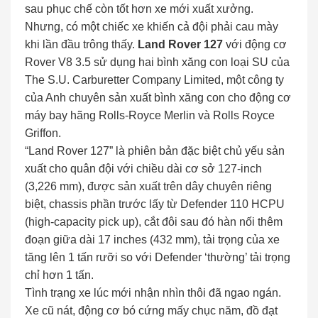
sau phục chế còn tốt hơn xe mới xuất xưởng.
Nhưng, có một chiếc xe khiến cả đội phải cau mày
khi lần đầu trông thấy.
Land Rover 127
với động cơ
Rover V8 3.5 sử dụng hai bình xăng con loại SU của
The S.U. Carburetter Company Limited, một công ty
của Anh chuyên sản xuất bình xăng con cho động cơ
máy bay hãng Rolls-Royce Merlin và Rolls Royce
Griffon.
“Land Rover 127” là phiên bản đặc biệt chủ yếu sản
xuất cho quân đội với chiều dài cơ sở 127-inch
(3,226 mm), được sản xuất trên dây chuyên riêng
biệt, chassis phần trước lấy từ Defender 110 HCPU
(high-capacity pick up), cắt đôi sau đó hàn nối thêm
đoạn giữa dài 17 inches (432 mm), tải trọng của xe
tăng lên 1 tấn rưỡi so với Defender ‘thường’ tải trọng
chỉ hơn 1 tấn.
Tình trạng xe lúc mới nhận nhìn thôi đã ngao ngán.
Xe cũ nát, động cơ bó cứng mấy chục năm, đồ đạt