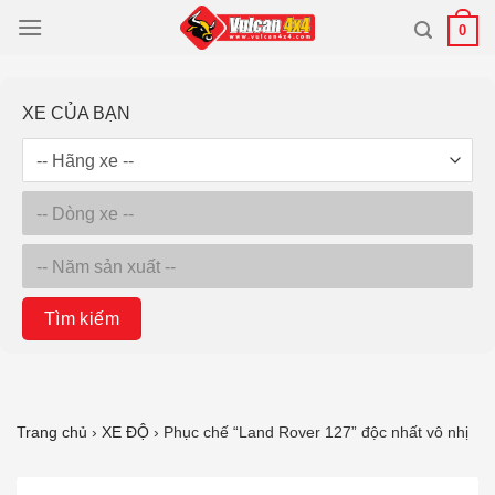
Bỏ
0
qua
nội
dung
XE CỦA BẠN
Tìm kiếm
Trang chủ
›
XE ĐỘ
›
Phục chế “Land Rover 127” độc nhất vô nhị