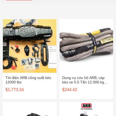
Tời điện ARB công suất kéo
Dụng cụ cứu hộ ARB, cáp
12000 lbs
kéo xe 5.5 Tấn 12.000 kg
RRK12
$
1,773.16
$
244.42