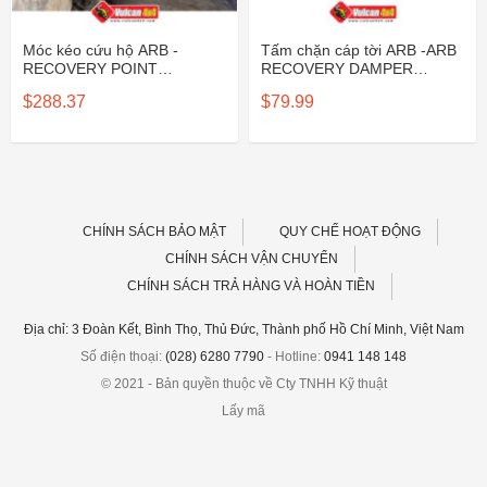
Móc kéo cứu hộ ARB -
Tấm chặn cáp tời ARB -ARB
RECOVERY POINT
RECOVERY DAMPER
RANG/BT50 15ON 8000KG
[ARB220]
$
288.37
$
79.99
ARB [2840030]
CHÍNH SÁCH BẢO MẬT
QUY CHẾ HOẠT ĐỘNG
CHÍNH SÁCH VẬN CHUYỂN
CHÍNH SÁCH TRẢ HÀNG VÀ HOÀN TIỀN
Địa chỉ: 3 Đoàn Kết, Bình Thọ, Thủ Đức, Thành phố Hồ Chí Minh, Việt Nam
Số điện thoại:
(028) 6280 7790
- Hotline:
0941 148 148
© 2021 - Bản quyền thuộc về Cty TNHH Kỹ thuật
Lấy mã