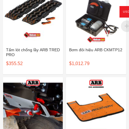
US
Tấm lót chống lầy ARB TRED
Bơm đôi hiệu ARB CKMTP12
PRO
$
355.52
$
1,012.79