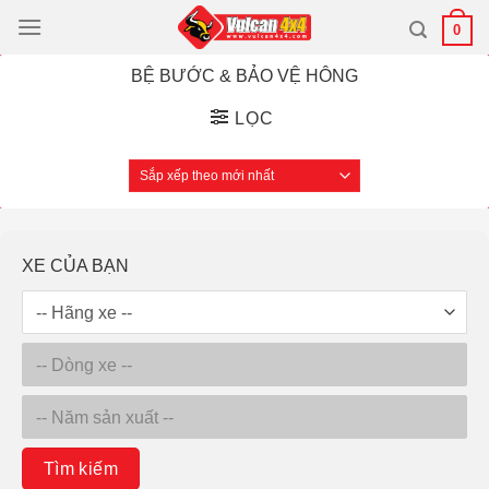
Bỏ
0
qua
nội
BỆ BƯỚC & BẢO VỆ HÔNG
dung
LỌC
XE CỦA BẠN
Tìm kiếm