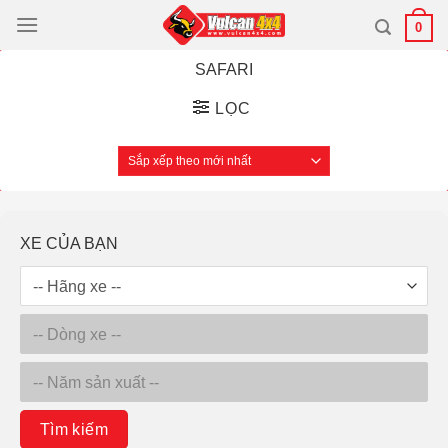
Bỏ
0
qua
nội
SAFARI
dung
LỌC
XE CỦA BẠN
Tìm kiếm