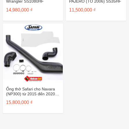
Wrangler SS1080HF
PAJERO (TO 2006) SS35HF
14,980,000
₫
11,500,000
₫
Ống thở Safari cho Navara
(NP300) từ 2015 đến 2020 –
SS741HF
15,800,000
₫