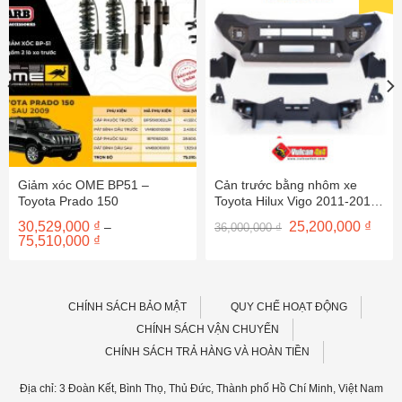
Giảm xóc OME BP51 –
Cản trước bằng nhôm xe
Toyota Prado 150
Toyota Hilux Vigo 2011-2015
màu đen 2D.5707.1.B-NL
Giá
Giá
30,529,000
₫
25,200,000
₫
–
36,000,000
₫
gốc
hiện
Khoảng
75,510,000
₫
là:
tại
giá:
36,000,000 ₫.
là:
từ
25,20
30,529,000 ₫
đến
75,510,000 ₫
CHÍNH SÁCH BẢO MẬT
QUY CHẾ HOẠT ĐỘNG
CHÍNH SÁCH VẬN CHUYỂN
CHÍNH SÁCH TRẢ HÀNG VÀ HOÀN TIỀN
Địa chỉ: 3 Đoàn Kết, Bình Thọ, Thủ Đức, Thành phố Hồ Chí Minh, Việt Nam