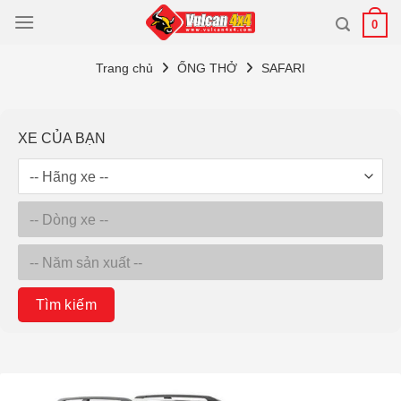
Bỏ
0
qua
nội
Trang chủ
ỐNG THỞ
SAFARI
dung
XE CỦA BẠN
Tìm kiếm