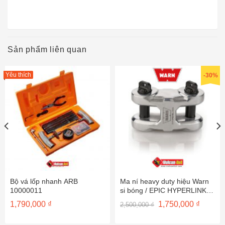
Sản phẩm liên quan
Yêu thích
-30%
Bộ vá lốp nhanh ARB
Ma ní heavy duty hiệu Warn
10000011
si bóng / EPIC HYPERLINK
(POLISHED) 100945
Giá
Giá
1,790,000
₫
1,750,000
₫
2,500,000
₫
gốc
hiện
là:
tại
2,500,000 ₫.
là: