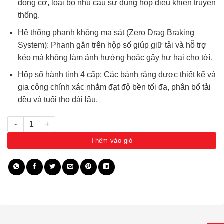
động cơ, loại bỏ nhu cầu sử dụng hộp điều khiển truyền
thống.
Hệ thống phanh không ma sát (Zero Drag Braking
System): Phanh gắn trên hộp số giúp giữ tải và hỗ trợ
kéo mà không làm ảnh hưởng hoặc gây hư hại cho tời.
Hộp số hành tinh 4 cấp: Các bánh răng được thiết kế và
gia công chính xác nhằm đạt độ bền tối đa, phân bổ tải
đều và tuổi thọ dài lâu.
Tời điện ARB công suất kéo 12000 lbs số lượng
Thêm vào giỏ