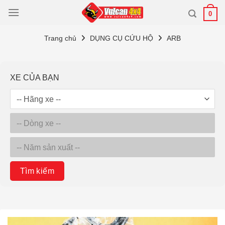
Bỏ
0
qua
nội
Trang chủ
DỤNG CỤ CỨU HỘ
ARB
dung
XE CỦA BẠN
Tìm kiếm