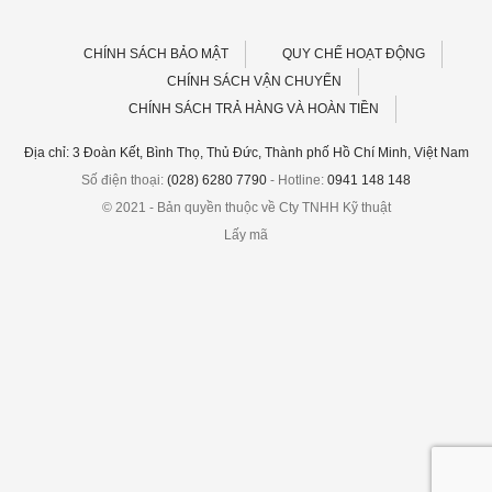
1,750,0
CHÍNH SÁCH BẢO MẬT
QUY CHẾ HOẠT ĐỘNG
CHÍNH SÁCH VẬN CHUYỂN
CHÍNH SÁCH TRẢ HÀNG VÀ HOÀN TIỀN
Địa chỉ: 3 Đoàn Kết, Bình Thọ, Thủ Đức, Thành phố Hồ Chí Minh, Việt Nam
Số điện thoại:
(028) 6280 7790
- Hotline:
0941 148 148
© 2021 - Bản quyền thuộc về Cty TNHH Kỹ thuật
Lấy mã