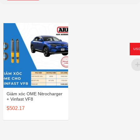
US
Giảm xóc OME Nitrocharger
+ Vinfast VF8
$
502.17