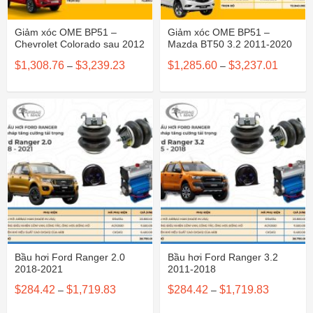
Giảm xóc OME BP51 –
Giảm xóc OME BP51 –
Chevrolet Colorado sau 2012
Mazda BT50 3.2 2011-2020
Khoảng
Khoảng
$
1,308.76
$
3,239.23
$
1,285.60
$
3,237.01
–
–
giá:
giá:
từ
từ
$1,308.76
$1,285.
đến
đến
$3,239.23
$3,237.
Bầu hơi Ford Ranger 2.0
Bầu hơi Ford Ranger 3.2
2018-2021
2011-2018
Khoảng
Khoảng
$
284.42
$
1,719.83
$
284.42
$
1,719.83
–
–
giá:
giá:
từ
từ