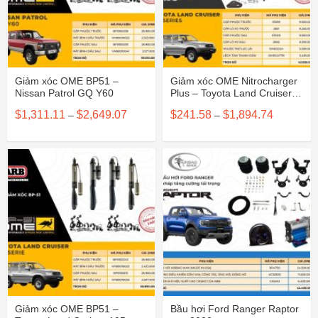
Giảm xóc OME BP51 –
Giảm xóc OME Nitrocharger
Nissan Patrol GQ Y60
Plus – Toyota Land Cruiser
105
Khoảng
Khoảng
$
1,311.11
$
2,649.07
$
241.58
$
1,894.74
–
–
giá:
giá:
từ
từ
$1,311.11
$241.58
đến
đến
$2,649.07
$1,894.74
Giảm xóc OME BP51 –
Bầu hơi Ford Ranger Raptor