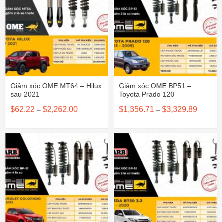
Giảm xóc OME MT64 – Hilux
Giảm xóc OME BP51 –
sau 2021
Toyota Prado 120
Khoảng
Khoảng
$
62.22
$
2,262.00
$
1,356.71
$
3,329.89
–
–
giá:
giá:
từ
từ
$62.22
$1,356.
đến
đến
$2,262.00
$3,329.