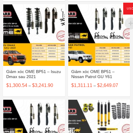
$284.42
$284.42
đến
đến
$1,719.83
$1,719.83
US
Giảm xóc OME BP51 – Isuzu
Giảm xóc OME BP51 –
Dmax sau 2021
Nissan Patrol GU Y61
Khoảng
Khoảng
$
1,300.54
$
3,241.90
$
1,311.11
$
2,649.07
–
–
giá:
giá:
từ
từ
$1,300.54
$1,311.
đến
đến
$3,241.90
$2,649.