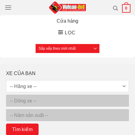
Bỏ
0
qua
nội
Cửa hàng
dung
LỌC
XE CỦA BẠN
Tìm kiếm