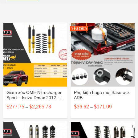
Yêu thích
Giảm xóc OME Nitrocharger
Phụ kiện baga mui Baserack
Sport – Isuzu Dmax 2012 –
ARB
2020
Khoảng
Khoảng
$
277.75
$
2,265.73
$
36.62
$
171.09
–
–
giá:
giá:
từ
từ
$277.75
$36.62
đến
đến
$2,265.73
$171.09