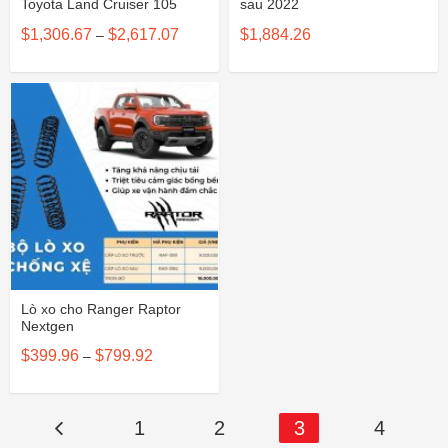
Toyota Land Cruiser 105
sau 2022
Khoảng
$
1,306.67
$
2,617.07
$
1,884.26
–
giá:
từ
$1,306.67
đến
$2,617.07
Lò xo cho Ranger Raptor
Nextgen
Khoảng
$
399.96
$
799.92
–
giá:
từ
$399.96
đến
$799.92
1
2
3
4