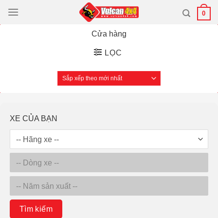
Bỏ
0
qua
nội
Cửa hàng
dung
LỌC
XE CỦA BẠN
Tìm kiếm