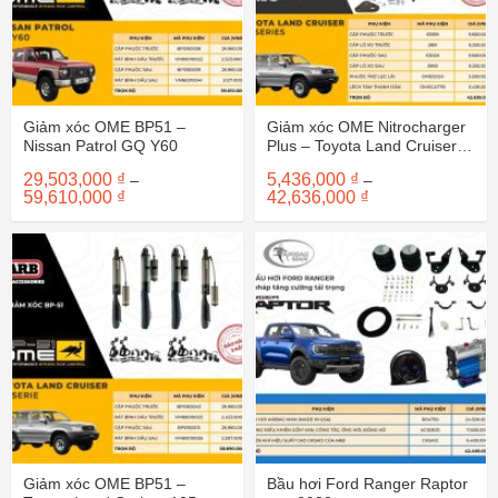
Giảm xóc OME BP51 –
Giảm xóc OME Nitrocharger
Nissan Patrol GQ Y60
Plus – Toyota Land Cruiser
105
29,503,000
₫
5,436,000
₫
–
–
Khoảng
Khoảng
59,610,000
₫
42,636,000
₫
giá:
giá:
từ
từ
29,503,000 ₫
5,436,000 ₫
đến
đến
59,610,000 ₫
42,636,000 ₫
Giảm xóc OME BP51 –
Bầu hơi Ford Ranger Raptor