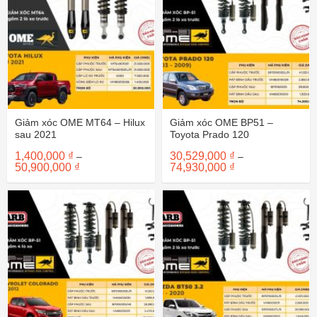
Giảm xóc OME MT64 – Hilux
Giảm xóc OME BP51 –
sau 2021
Toyota Prado 120
1,400,000
₫
30,529,000
₫
–
–
Khoảng
Khoảng
50,900,000
₫
74,930,000
₫
giá:
giá:
từ
từ
1,400,000 ₫
30,529,000 ₫
đến
đến
50,900,000 ₫
74,930,000 ₫