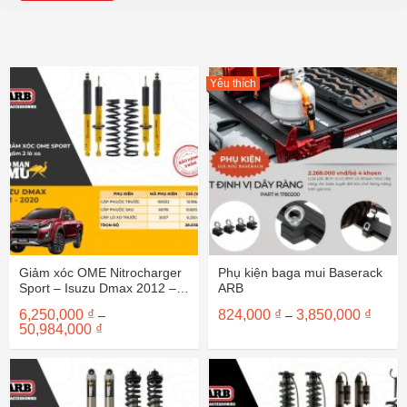
Yêu thích
Giảm xóc OME Nitrocharger
Phụ kiện baga mui Baserack
Sport – Isuzu Dmax 2012 –
ARB
2020
Khoả
6,250,000
₫
824,000
₫
3,850,000
₫
–
–
giá:
Khoảng
50,984,000
₫
từ
giá:
824,0
từ
đến
6,250,000 ₫
3,850
đến
50,984,000 ₫