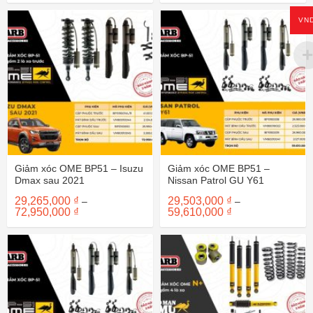
từ
từ
6,400,000 ₫
6,400,000 ₫
VN
đến
đến
38,700,000 ₫
38,700,000 ₫
Giảm xóc OME BP51 – Isuzu
Giảm xóc OME BP51 –
Dmax sau 2021
Nissan Patrol GU Y61
29,265,000
₫
29,503,000
₫
–
–
Khoảng
Khoảng
72,950,000
₫
59,610,000
₫
giá:
giá:
từ
từ
29,265,000 ₫
29,503,000 ₫
đến
đến
72,950,000 ₫
59,610,000 ₫