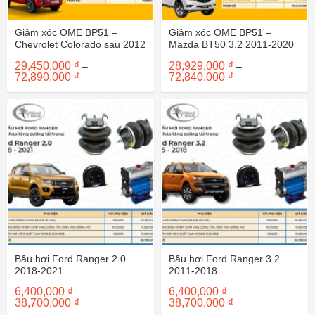
Giảm xóc OME BP51 –
Giảm xóc OME BP51 –
Chevrolet Colorado sau 2012
Mazda BT50 3.2 2011-2020
29,450,000
₫
28,929,000
₫
–
–
Khoảng
Khoảng
72,890,000
₫
72,840,000
₫
giá:
giá:
từ
từ
29,450,000 ₫
28,929,000 ₫
đến
đến
72,890,000 ₫
72,840,000 ₫
Bầu hơi Ford Ranger 2.0
Bầu hơi Ford Ranger 3.2
2018-2021
2011-2018
6,400,000
₫
6,400,000
₫
–
–
Khoảng
Khoảng
38,700,000
₫
38,700,000
₫
giá:
giá: