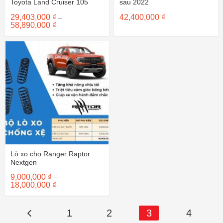
Toyota Land Cruiser 105
sau 2022
29,403,000
₫
42,400,000
₫
–
Khoảng
58,890,000
₫
giá:
từ
29,403,000 ₫
đến
58,890,000 ₫
Lò xo cho Ranger Raptor
Nextgen
9,000,000
₫
–
Khoảng
18,000,000
₫
giá:
từ
9,000,000 ₫
đến
1
2
3
4
18,000,000 ₫