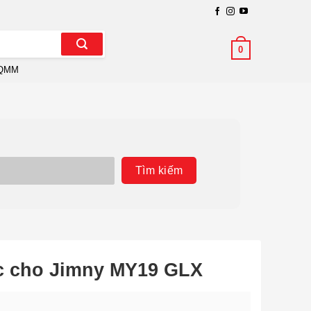
0
QMM
Tìm kiếm
c cho Jimny MY19 GLX