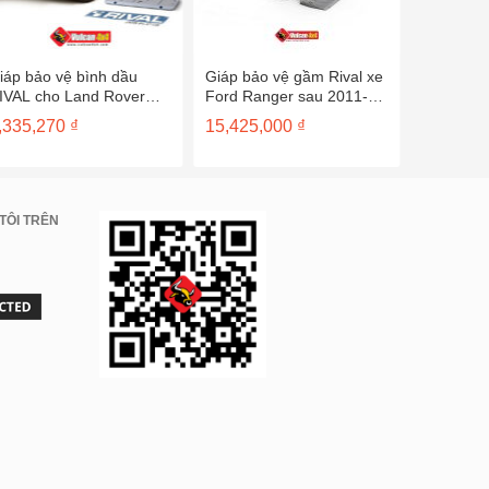
iáp bảo vệ bình dầu
Giáp bảo vệ gầm Rival xe
Cản trước
IVAL cho Land Rover
Ford Ranger sau 2011-
cho HILU
vogue sau 2011 –
2333.1841/42/43/44.1.6
3414560
,335,270
₫
15,425,000
₫
30,345,00
333.3125.1
21,241,
TÔI TRÊN