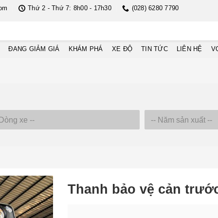
com
Thứ 2 - Thứ 7: 8h00 - 17h30
(028) 6280 7790
ĐANG GIẢM GIÁ
KHÁM PHÁ
XE ĐỘ
TIN TỨC
LIÊN HỆ
V
Thanh bảo vệ cản trướ