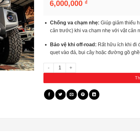
6,000,000
₫
Chống va chạm nhẹ:
Giúp giảm thiểu hư
cản trước) khi va chạm nhẹ với vật cản 
Bảo vệ khi off-road:
Rất hữu ích khi đi 
quẹt vào đá, bụi cây hoặc đường gồ ghề
Thanh bảo vệ cản trước cho Jimny MY19 GLX s
Th