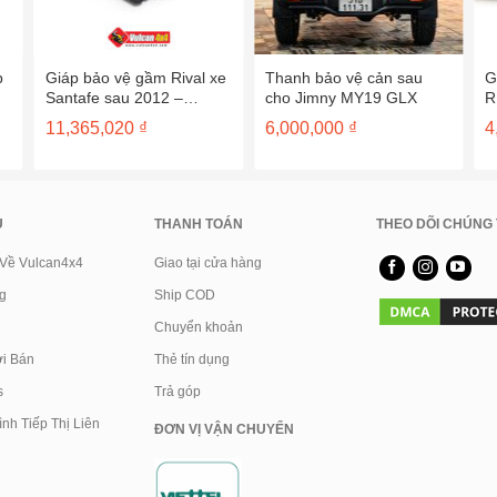
p
Giáp bảo vệ gầm Rival xe
Thanh bảo vệ cản sau
G
Santafe sau 2012 –
cho Jimny MY19 GLX
R
2333.2341.1
E
11,365,020
₫
6,000,000
₫
4
2
U
THANH TOÁN
THEO DÕI CHÚNG 
 Về Vulcan4x4
Giao tại cửa hàng
g
Ship COD
Chuyển khoản
i Bán
Thẻ tín dụng
s
Trả góp
nh Tiếp Thị Liên
ĐƠN VỊ VẬN CHUYỂN