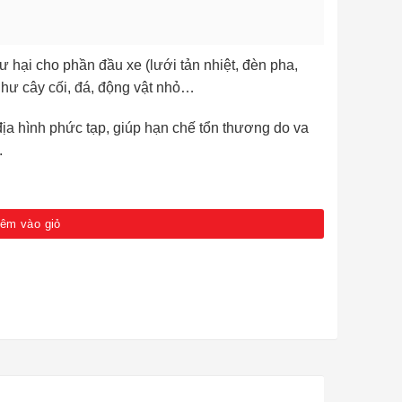
 hại cho phần đầu xe (lưới tản nhiệt, đèn pha,
như cây cối, đá, động vật nhỏ…
địa hình phức tạp, giúp hạn chế tổn thương do va
.
ố lượng
êm vào giỏ