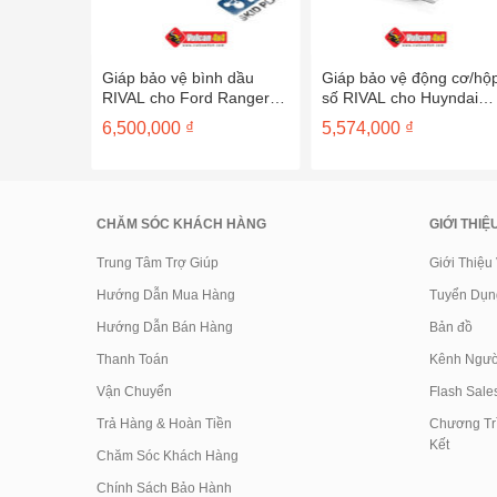
ho Jimny
Giáp bảo vệ bình dầu
Giáp bảo vệ động cơ/hộ
RIVAL cho Ford Ranger
số RIVAL cho Huyndai
sau 2012 – 2333.1845.1.6
Veloster sau 2012 –
6,500,000
₫
5,574,000
₫
2333.2328.1
CHĂM SÓC KHÁCH HÀNG
GIỚI THIỆ
Trung Tâm Trợ Giúp
Giới Thiệu
Hướng Dẫn Mua Hàng
Tuyển Dụn
Hướng Dẫn Bán Hàng
Bản đồ
Thanh Toán
Kênh Ngườ
Vận Chuyển
Flash Sale
Trả Hàng & Hoàn Tiền
Chương Trì
Kết
Chăm Sóc Khách Hàng
Chính Sách Bảo Hành