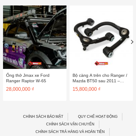
Ống thở Jmax xe Ford
Bộ càng A trên cho Ranger /
Ranger Raptor W-65
Mazda BT50 sau 2011 –
UCA0002
28,000,000
₫
15,800,000
₫
CHÍNH SÁCH BẢO MẬT
QUY CHẾ HOẠT ĐỘNG
CHÍNH SÁCH VẬN CHUYỂN
CHÍNH SÁCH TRẢ HÀNG VÀ HOÀN TIỀN