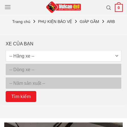
Bỏ
0
qua
nội
Trang chủ
PHỤ KIỆN BẢO VỆ
GIÁP GẦM
ARB
dung
XE CỦA BẠN
Tìm kiếm