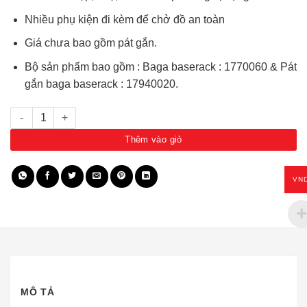
Nhiều phụ kiện đi kèm để chở đồ an toàn
Giá chưa bao gồm pát gắn.
Bộ sản phẩm bao gồm : Baga baserack : 1770060 & Pát
gắn baga baserack : 17940020.
Baga mui Baserack 1255X1155 bán tải 1770060 số lượng
Thêm vào giỏ
VN
MÔ TẢ