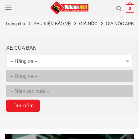
Bỏ
0
qua
nội
Trang chủ
PHỤ KIỆN BẢO VỆ
GIÁ NÓC
GIÁ NÓC ARB
dung
XE CỦA BẠN
Tìm kiếm