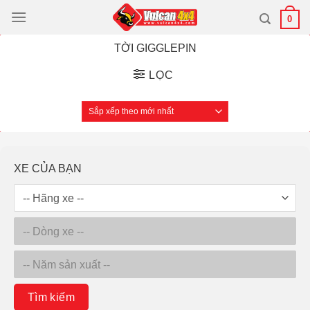
Bỏ
0
qua
nội
TỜI GIGGLEPIN
dung
LỌC
XE CỦA BẠN
Tìm kiếm