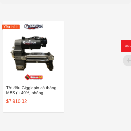
Yêu thích
US
Tời đấu Gigglepin có thắng
MBS ( +40%, nhông
hurricane, motor Bow2 plus,
$
7,910.32
solenoid Pro150 ) GP100B2+