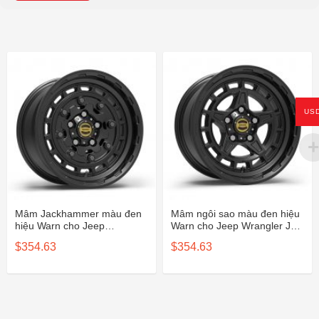
US
Mâm Jackhammer màu đen
Mâm ngôi sao màu đen hiệu
hiệu Warn cho Jeep
Warn cho Jeep Wrangler JL,
Wrangler JL, JK, JT
JK, Jeep Gladiator JT
$
354.63
$
354.63
106687