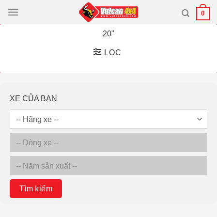
Bỏ
0
qua
nội
20"
dung
LỌC
XE CỦA BẠN
Tìm kiếm