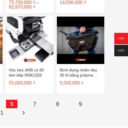
75,700,000
₫
14,500,000
₫
–
Khoảng
82,870,000
₫
giá:
từ
75,700,000 ₫
đến
82,870,000 ₫
VND
USD
Hộc kéo ARB có đồ
Bình đựng nhiên liệu
làm bếp RDK1355
30 lít bằng polyme
DT001BL30
55,000,000
₫
5,500,000
₫
6
7
8
9
21