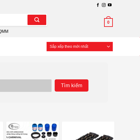
0
QMM
Tìm kiếm