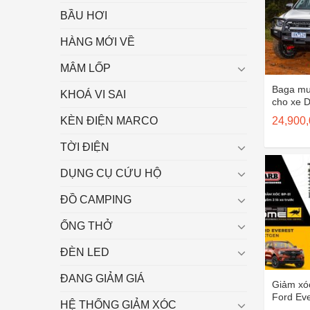
BẦU HƠI
HÀNG MỚI VỀ
MÂM LỐP
Baga mu
KHOÁ VI SAI
cho xe 
24,900
KÈN ĐIỆN MARCO
TỜI ĐIỆN
DỤNG CỤ CỨU HỘ
ĐỒ CAMPING
ỐNG THỞ
ĐÈN LED
ĐANG GIẢM GIÁ
Giảm xó
Ford Ev
HỆ THỐNG GIẢM XÓC