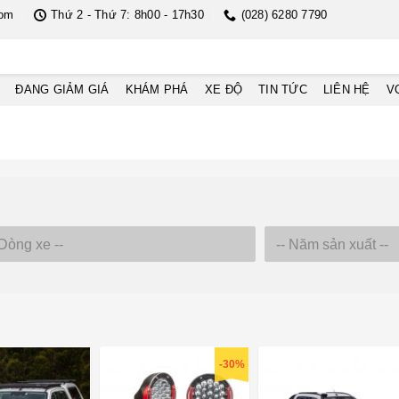
com
Thứ 2 - Thứ 7: 8h00 - 17h30
(028) 6280 7790
ĐANG GIẢM GIÁ
KHÁM PHÁ
XE ĐỘ
TIN TỨC
LIÊN HỆ
V
-30%