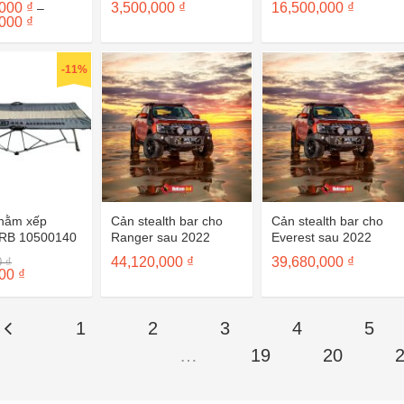
,000
₫
3,500,000
₫
16,500,000
₫
–
UCA0015
Khoảng
,000
₫
giá:
từ
75,536,000 ₫
-11%
đến
83,847,000 ₫
nằm xếp
Cản stealth bar cho
Cản stealth bar cho
RB 10500140
Ranger sau 2022
Everest sau 2022
Giá
44,120,000
₫
39,680,000
₫
0
₫
gốc
Giá
000
₫
là:
hiện
4,500,000 ₫.
tại
là:
4,000,000 ₫.
1
2
3
4
5
…
19
20