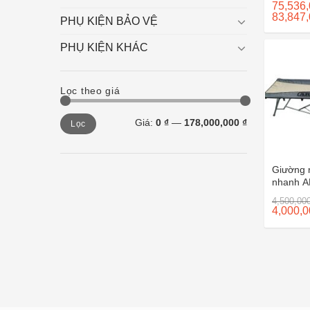
75,536
83,847
PHỤ KIỆN BẢO VỆ
PHỤ KIỆN KHÁC
Lọc theo giá
Giá
Giá
Giá:
0 ₫
—
178,000,000 ₫
Lọc
tối
tối
thiểu
đa
Giường 
nhanh A
4,500,00
4,000,