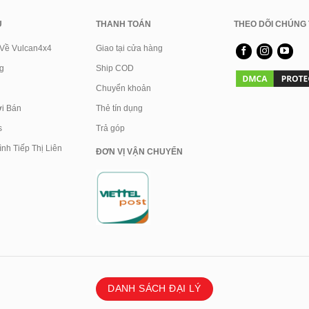
U
THANH TOÁN
THEO DÕI CHÚNG 
 Về Vulcan4x4
Giao tại cửa hàng
g
Ship COD
Chuyển khoản
i Bán
Thẻ tín dụng
s
Trả góp
nh Tiếp Thị Liên
ĐƠN VỊ VẬN CHUYỂN
DANH SÁCH ĐẠI LÝ