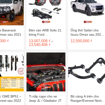
i Baserack
Đèn cản ARB Solis 21
Ống thở Safari cho
Dmax sau 2021
bóng Ford
Isuzu Dmax sau 2021
Ranger/Everest sau
SS177HF
,000
₫
13,007,008
₫
12,500,000
₫
–
2022
Khoảng
13,540,408
₫
giá:
từ
13,007,008 ₫
đến
13,540,408 ₫
c OME BP51 –
Ti nắp capo cho xe
Bộ càng A trên cho
erest sau 2022
Jeep JL / Gladiator JT
Ranger/Everest Next
Gen sau 2022 –