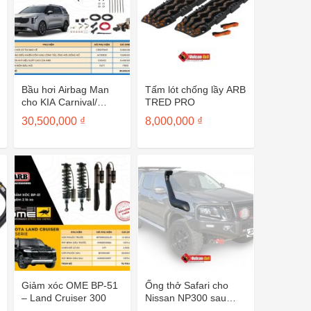
Bầu hơi Airbag Man
Tấm lót chống lầy ARB
cho KIA Carnival/
TRED PRO
Sedona sau 2015
30,500,000
₫
8,000,000
₫
CR5079HP
Giảm xóc OME BP-51
Ống thở Safari cho
– Land Cruiser 300
Nissan NP300 sau
2021 SS742HF