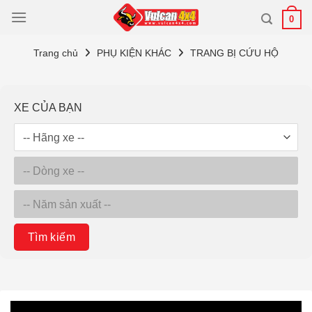
Bỏ
0
qua
nội
Trang chủ
PHỤ KIỆN KHÁC
TRANG BỊ CỨU HỘ
dung
XE CỦA BẠN
Tìm kiếm