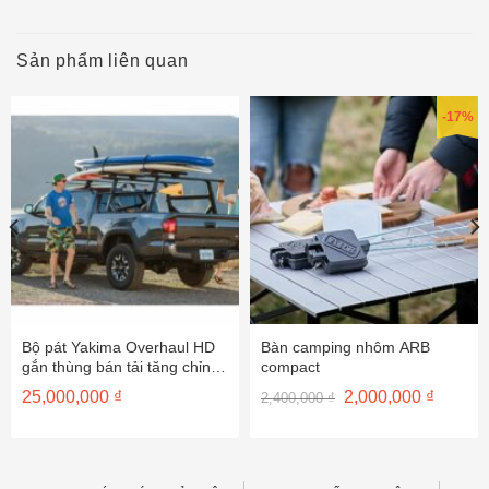
Sản phẩm liên quan
-17%
Bộ pát Yakima Overhaul HD
Bàn camping nhôm ARB
gắn thùng bán tải tăng chỉnh
compact
được chiều cao 8001151-
Giá
Giá
25,000,000
₫
2,000,000
₫
2,400,000
₫
8001157-8001153
gốc
hiện
là:
tại
2,400,000 ₫.
là:
2,000,0