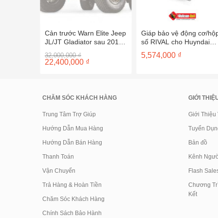
ara bằng
Cản trước Warn Elite Jeep
Giáp bảo vệ động cơ/hộ
A (D40)
JL/JT Gladiator sau 2018
số RIVAL cho Huyndai
101335
Veloster sau 2012 –
Giá
5,574,000
₫
32,000,000
₫
2333.2328.1
gốc
Giá
22,400,000
₫
là:
hiện
32,000,000 ₫.
tại
là:
22,400,000 ₫.
CHĂM SÓC KHÁCH HÀNG
GIỚI THIỆ
Trung Tâm Trợ Giúp
Giới Thiệu
Hướng Dẫn Mua Hàng
Tuyển Dụn
Hướng Dẫn Bán Hàng
Bản đồ
Thanh Toán
Kênh Ngườ
Vận Chuyển
Flash Sale
Trả Hàng & Hoàn Tiền
Chương Trì
Kết
Chăm Sóc Khách Hàng
Chính Sách Bảo Hành