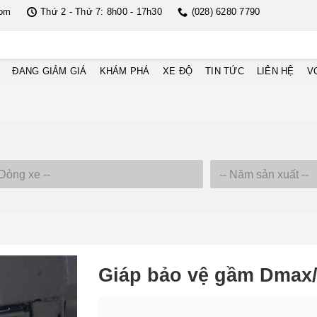
com
Thứ 2 - Thứ 7: 8h00 - 17h30
(028) 6280 7790
ĐANG GIẢM GIÁ
KHÁM PHÁ
XE ĐỘ
TIN TỨC
LIÊN HỆ
V
Giáp bảo vệ gầm Dmax/