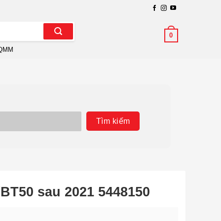
0
QMM
Tìm kiếm
BT50 sau 2021 5448150