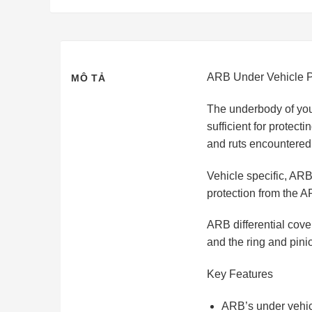
ARB Under Vehicle P
MÔ TẢ
The underbody of your
sufficient for protec
and ruts encountered 
Vehicle specific, ARB
protection from the ARB
ARB differential cover
and the ring and pini
Key Features
ARB’s under vehicl