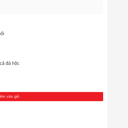
nổi
cả đá hộc
 số lượng
êm vào giỏ