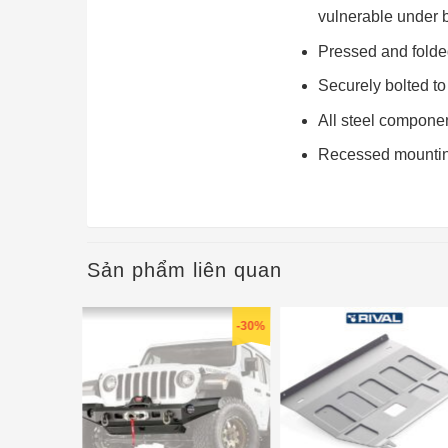
vulnerable under 
Pressed and folded
Securely bolted to 
All steel componen
Recessed mounting 
Sản phẩm liên quan
-30%