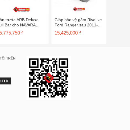
ản trước ARB Deluxe
Giáp bảo vệ gầm Rival xe
Giáp bảo 
ull Bar cho NAVARA
Ford Ranger sau 2011-
RIVAL ch
D40) – 3438240
2333.1841/42/43/44.1.6
sau 2012
5,775,750
₫
15,425,000
₫
6,500,0
TÔI TRÊN