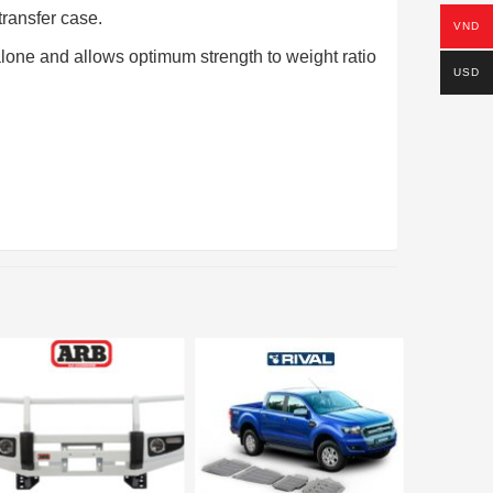
ransfer case.
VND
lone and allows optimum strength to weight ratio
USD