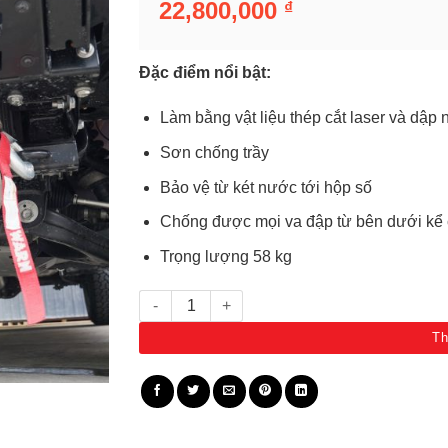
22,800,000
₫
Đặc điểm nổi bật:
Làm bằng vật liệu thép cắt laser và dập 
Sơn chống trầy
Bảo vệ từ két nước tới hộp số
Chống được mọi va đập từ bên dưới kể 
Trọng lượng 58 kg
Giáp bảo vệ gầm Dmax/BT50 sau 2021 5448150
Th