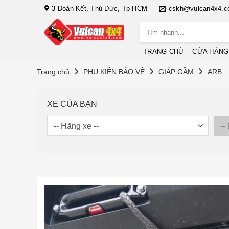
Bỏ
3 Đoàn Kết, Thủ Đức, Tp HCM
cskh@vulcan4x4.
qua
Tìm
nội
kiếm:
dung
TRANG CHỦ
CỬA HÀNG
Trang chủ
PHỤ KIỆN BẢO VỆ
GIÁP GẦM
ARB
XE CỦA BẠN