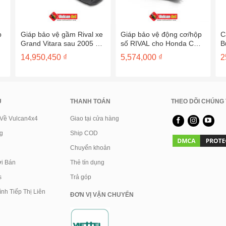
p
Giáp bảo vệ gầm Rival xe
Giáp bảo vệ động cơ/hộp
C
Grand Vitara sau 2005 –
số RIVAL cho Honda CR-
B
23333.5519/20/21/22.1/6
V sau 2012 – 2333.2125.1
(
14,950,450
₫
5,574,000
₫
2
U
THANH TOÁN
THEO DÕI CHÚNG 
 Về Vulcan4x4
Giao tại cửa hàng
g
Ship COD
Chuyển khoản
i Bán
Thẻ tín dụng
s
Trả góp
nh Tiếp Thị Liên
ĐƠN VỊ VẬN CHUYỂN