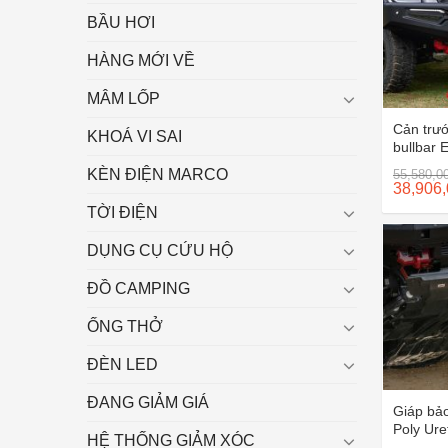
BẦU HƠI
HÀNG MỚI VỀ
MÂM LỐP
Cản trư
KHOÁ VI SAI
bullbar 
KÈN ĐIỆN MARCO
55,580,0
38,906
TỜI ĐIỆN
DỤNG CỤ CỨU HỘ
ĐỒ CAMPING
ỐNG THỞ
ĐÈN LED
ĐANG GIẢM GIÁ
Giáp bả
Poly Ur
HỆ THỐNG GIẢM XÓC
Ford