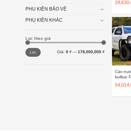
28,630
Ranger/
PHỤ KIỆN BẢO VỆ
sau 202
PHỤ KIỆN KHÁC
Lọc theo giá
Giá
Giá
Giá:
0 ₫
—
178,000,000 ₫
Lọc
tối
tối
thiểu
đa
Cản trư
bullbar 
2022
54,014