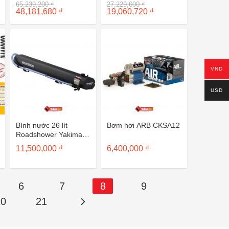
Giá
Giá
65,239,200
₫
27,229,600
₫
gốc
Giá
gốc
Giá
48,181,680
₫
19,060,720
₫
là:
hiện
là:
hiện
65,239,200 ₫.
tại
27,229,600 ₫.
tại
là:
là:
48,181,680 ₫.
19,060,720 ₫.
VND
USD
Bình nước 26 lít
Bơm hơi ARB CKSA12
Roadshower Yakima
8004110
11,500,000
₫
6,400,000
₫
0 ₫
6
7
8
9
00 ₫
20
21