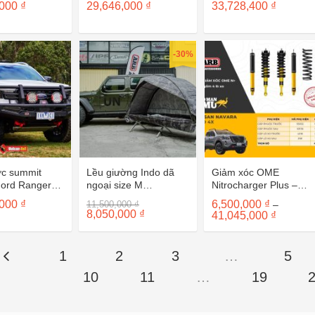
,000
₫
29,646,000
₫
33,728,400
₫
Everest/Raptor
2
-30%
ớc summit
Lều giường Indo dã
Giảm xóc OME
Ford Ranger
ngoại size M
Nitrocharger Plus –
CBT001M
Nissan Navara Pro4X
Giá
,000
₫
6,500,000
₫
11,500,000
₫
–
gốc
Giá
8,050,000
₫
Khoảng
41,045,000
₫
là:
hiện
giá:
11,500,000 ₫.
tại
từ
là:
6,500,00
8,050,000 ₫.
đến
1
2
3
…
5
41,045,0
10
11
…
19