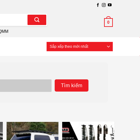
0
QMM
Tìm kiếm