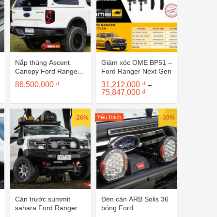
Nắp thùng Ascent
Giảm xóc OME BP51 –
Canopy Ford Ranger
Ford Ranger Next Gen
NextGen
86,500,000
₫
31,212,000
₫
–
Khoảng
75,847,000
₫
giá:
từ
31,212,000 ₫
Yêu thích
-26%
-30%
đến
75,847,000 ₫
Cản trước summit
Đèn cản ARB Solis 36
sahara Ford Ranger
bóng Ford
2022
Ranger/Everest 2022