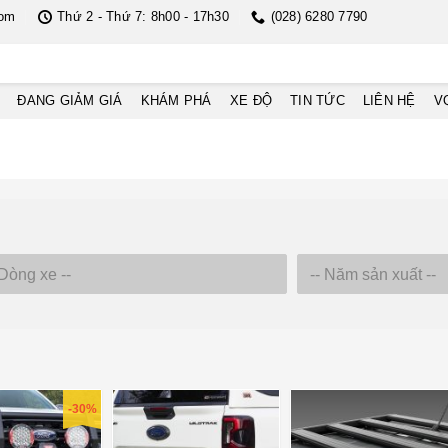
com
Thứ 2 - Thứ 7: 8h00 - 17h30
(028) 6280 7790
ĐANG GIẢM GIÁ
KHÁM PHÁ
XE ĐỘ
TIN TỨC
LIÊN HỆ
V
-30%