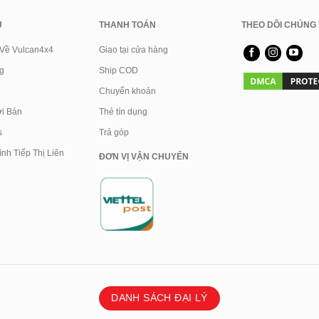
U
THANH TOÁN
THEO DÕI CHÚNG 
 Về Vulcan4x4
Giao tại cửa hàng
g
Ship COD
Chuyển khoản
i Bán
Thẻ tín dụng
s
Trả góp
nh Tiếp Thị Liên
ĐƠN VỊ VẬN CHUYỂN
DANH SÁCH ĐẠI LÝ