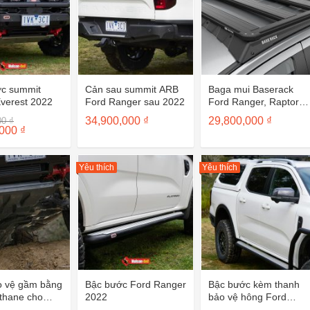
ớc summit
Cản sau summit ARB
Baga mui Baserack
Everest 2022
Ford Ranger sau 2022
Ford Ranger, Raptor
sau 2022
Giá
34,900,000
₫
29,800,000
₫
00
₫
gốc
Giá
,000
₫
là:
hiện
55,580,000 ₫.
tại
là:
38,906,000 ₫.
Yêu thích
Yêu thích
o vệ gầm bằng
Bậc bước Ford Ranger
Bậc bước kèm thanh
ethane cho
2022
bảo vệ hông Ford
Ranger 2022