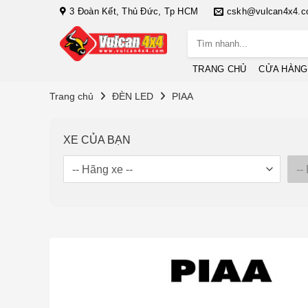
Bỏ
3 Đoàn Kết, Thủ Đức, Tp HCM
cskh@vulcan4x4.
qua
Tìm
nội
kiếm:
dung
TRANG CHỦ
CỬA HÀNG
Trang chủ
ĐÈN LED
PIAA
XE CỦA BẠN