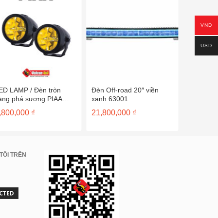
VND
USD
ED LAMP / Đèn tròn
Đèn Off-road 20″ viền
Đèn radia
àng phá sương PIAA
xanh 63001
~ 50cm 3
K276
,800,000
₫
21,800,000
₫
22,800,
00 ₫.
TÔI TRÊN