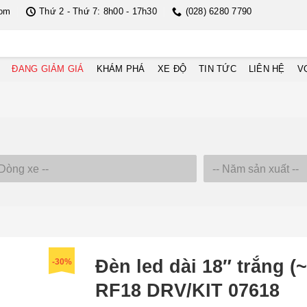
com
Thứ 2 - Thứ 7: 8h00 - 17h30
(028) 6280 7790
ĐANG GIẢM GIÁ
KHÁM PHÁ
XE ĐỘ
TIN TỨC
LIÊN HỆ
V
Đèn led dài 18″ trắng 
-30%
RF18 DRV/KIT 07618