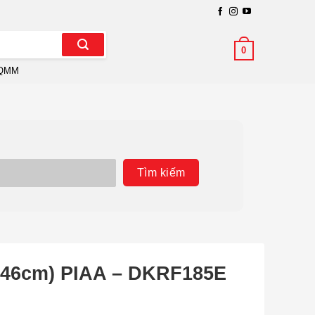
0
QMM
Tìm kiếm
(~46cm) PIAA – DKRF185E