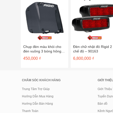
của đèn
Chụp đèn màu khói cho
Đèn chữ nhật đỏ Rigid 2
đèn vuông 3 bóng hông
chế độ – 90163
32188
450,000
₫
6,800,000
₫
CHĂM SÓC KHÁCH HÀNG
GIỚI THIỆ
Trung Tâm Trợ Giúp
Giới Thiệu
Hướng Dẫn Mua Hàng
Tuyển Dụn
Hướng Dẫn Bán Hàng
Bản đồ
Thanh Toán
Kênh Ngườ