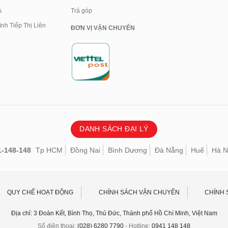
s
Trả góp
nh Tiếp Thị Liên
ĐƠN VỊ VẬN CHUYỂN
DANH SÁCH ĐẠI LÝ
1-148-148
Tp HCM
Đồng Nai
Bình Dương
Đà Nẵng
Huế
Hà N
QUY CHẾ HOẠT ĐỘNG
CHÍNH SÁCH VẬN CHUYỂN
CHÍNH 
Địa chỉ: 3 Đoàn Kết, Bình Thọ, Thủ Đức, Thành phố Hồ Chí Minh, Việt Nam
Số điện thoại:
(028) 6280 7790
- Hotline:
0941 148 148