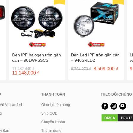
Đèn IPF halogen tròn gắn
Đèn Led IPF tròn gắn cản
L
cản – 901WPSSCS
– 940SRLD2
v
D
Giá
Giá
Giá
8,509,000
₫
9
11,482,440
₫
8,764,270
₫
gốc
Giá
gốc
hiện
11,148,000
₫
là:
hiện
là:
tại
11,482,440 ₫.
tại
8,764,270 ₫.
là:
là:
8,509,0
11,148,000 ₫.
U
THANH TOÁN
THEO DÕI CHÚNG 
 Về Vulcan4x4
Giao tại cửa hàng
g
Ship COD
Chuyển khoản
i Bán
Thẻ tín dụng