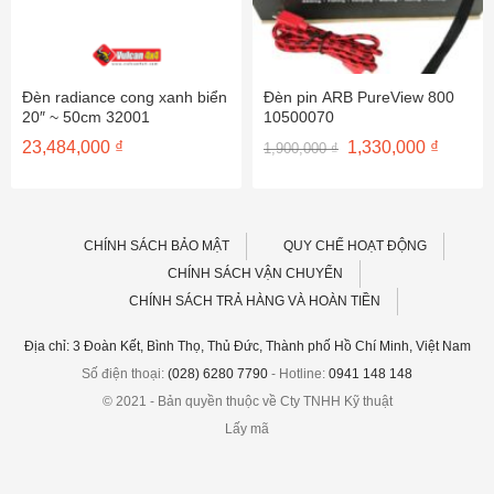
Đèn radiance cong xanh biển
Đèn pin ARB PureView 800
20″ ~ 50cm 32001
10500070
Giá
Giá
23,484,000
₫
1,330,000
₫
1,900,000
₫
gốc
hiện
là:
tại
1,900,000 ₫.
là:
1,330,0
CHÍNH SÁCH BẢO MẬT
QUY CHẾ HOẠT ĐỘNG
CHÍNH SÁCH VẬN CHUYỂN
CHÍNH SÁCH TRẢ HÀNG VÀ HOÀN TIỀN
Địa chỉ: 3 Đoàn Kết, Bình Thọ, Thủ Đức, Thành phố Hồ Chí Minh, Việt Nam
Số điện thoại:
(028) 6280 7790
- Hotline:
0941 148 148
© 2021 - Bản quyền thuộc về Cty TNHH Kỹ thuật
Lấy mã