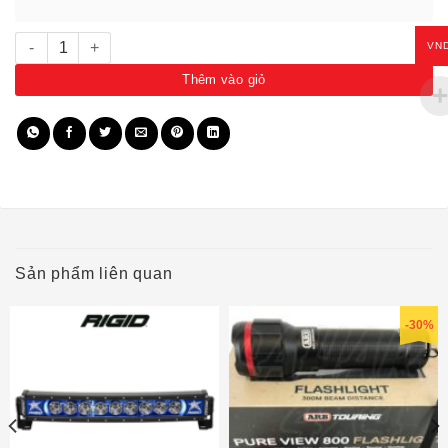
Đèn Off-road 20" viền đỏ 63002 số lượng
VN
Thêm vào giỏ
Sản phẩm liên quan
-30%