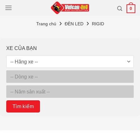
Bỏ
0
qua
nội
Trang chủ
ĐÈN LED
RIGID
dung
XE CỦA BẠN
Tìm kiếm