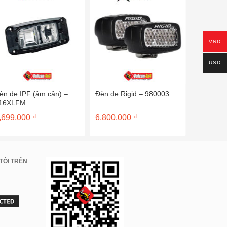
VND
USD
èn de IPF (âm cản) –
Đèn de Rigid – 980003
Đèn IPF h
16XLFM
cản – 9
,699,000
₫
6,800,000
₫
11,482,44
11,148,
00 ₫.
TÔI TRÊN