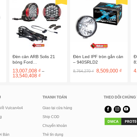
Đèn cản ARB Solis 21
Đèn Led IPF tròn gắn cản
Đ
bóng Ford
– 940SRLD2
8
Ranger/Everest sau 2022
Giá
Giá
13,007,008
₫
8,509,000
₫
4
–
8,764,270
₫
gốc
hiện
Khoảng
13,540,408
₫
là:
tại
giá:
8,764,270 ₫.
là:
từ
8,509,0
13,007,008 ₫
đến
13,540,408 ₫
U
THANH TOÁN
THEO DÕI CHÚNG 
 Về Vulcan4x4
Giao tại cửa hàng
g
Ship COD
Chuyển khoản
i Bán
Thẻ tín dụng