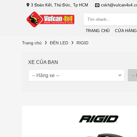
Bỏ
3 Đoàn Kết, Thủ Đức, Tp HCM
cskh@vulcan4x4.
qua
Tìm
nội
kiếm:
dung
TRANG CHỦ
CỬA HÀNG
Trang chủ
ĐÈN LED
RIGID
XE CỦA BẠN