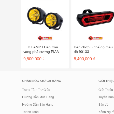
ng xanh
LED LAMP / Đèn tròn
Đèn chớp 5 chế độ màu
3003
vàng phá sương PIAA
đỏ 90133
DK276
9,800,000
₫
8,400,000
₫
CHĂM SÓC KHÁCH HÀNG
GIỚI THIỆ
Trung Tâm Trợ Giúp
Giới Thiệu
Hướng Dẫn Mua Hàng
Tuyển Dụn
Hướng Dẫn Bán Hàng
Bản đồ
Thanh Toán
Kênh Ngườ