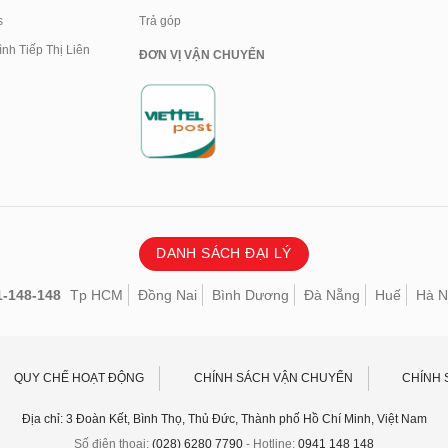
s
Trả góp
nh Tiếp Thị Liên
ĐƠN VỊ VẬN CHUYỂN
DANH SÁCH ĐẠI LÝ
1-148-148
Tp HCM
Đồng Nai
Bình Dương
Đà Nẵng
Huế
Hà N
QUY CHẾ HOẠT ĐỘNG
CHÍNH SÁCH VẬN CHUYỂN
CHÍNH 
Địa chỉ: 3 Đoàn Kết, Bình Thọ, Thủ Đức, Thành phố Hồ Chí Minh, Việt Nam
Số điện thoại:
(028) 6280 7790
- Hotline:
0941 148 148