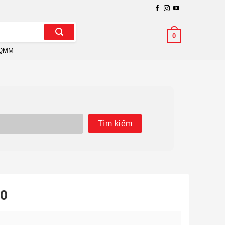
0
QMM
Tìm kiếm
90