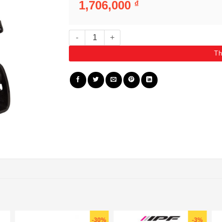
1,706,000
₫
Pát gắn đèn Adapt 46590 số lượng
Th
-30%
-3%