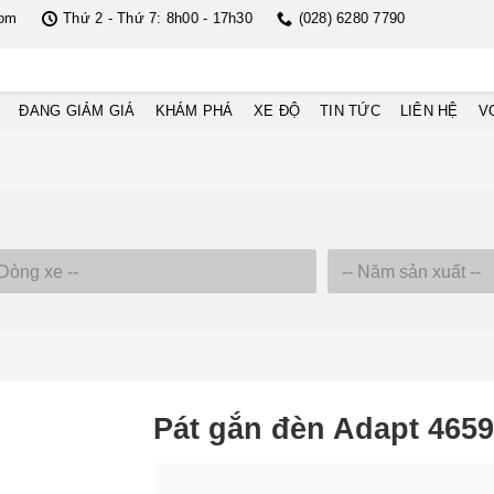
com
Thứ 2 - Thứ 7: 8h00 - 17h30
(028) 6280 7790
ĐANG GIẢM GIÁ
KHÁM PHÁ
XE ĐỘ
TIN TỨC
LIÊN HỆ
V
Pát gắn đèn Adapt 465