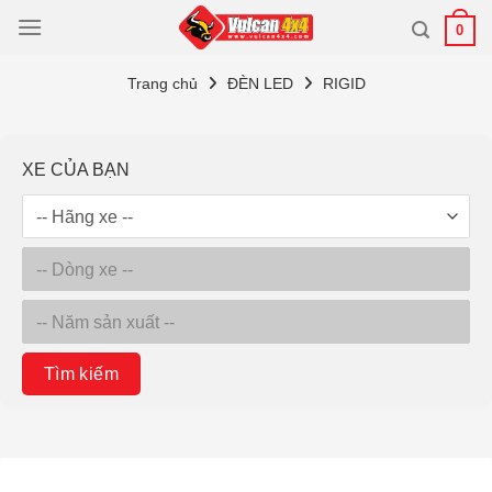
Bỏ
0
qua
nội
Trang chủ
ĐÈN LED
RIGID
dung
XE CỦA BẠN
Tìm kiếm