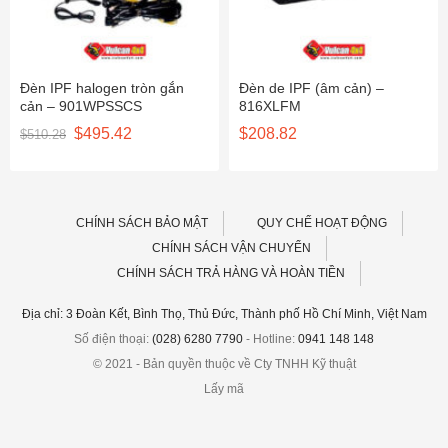
Đèn IPF halogen tròn gắn
Đèn de IPF (âm cản) –
cản – 901WPSSCS
816XLFM
Giá
Giá
$
495.42
$
208.82
$
510.28
gốc
hiện
là:
tại
$510.28.
là:
$495.42.
CHÍNH SÁCH BẢO MẬT
QUY CHẾ HOẠT ĐỘNG
CHÍNH SÁCH VẬN CHUYỂN
CHÍNH SÁCH TRẢ HÀNG VÀ HOÀN TIỀN
Địa chỉ: 3 Đoàn Kết, Bình Thọ, Thủ Đức, Thành phố Hồ Chí Minh, Việt Nam
Số điện thoại:
(028) 6280 7790
- Hotline:
0941 148 148
© 2021 - Bản quyền thuộc về Cty TNHH Kỹ thuật
Lấy mã