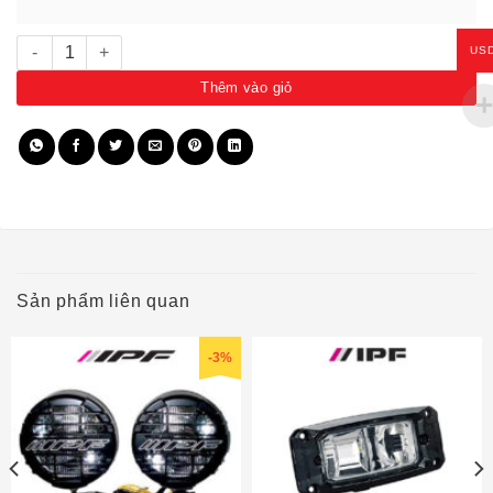
Đèn Off-road 20" viền đỏ 63002 số lượng
US
Thêm vào giỏ
Sản phẩm liên quan
-3%