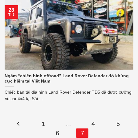
28
Th3
Ngắm “chiến binh offroad” Land Rover Defender độ khủng
cực hiếm tại Việt Nam
Chiếc bán tải địa hình Land Rover Defender TD5 đã được xưởng
Vulcan4x4 tại Sài ...
1
…
4
5
6
7