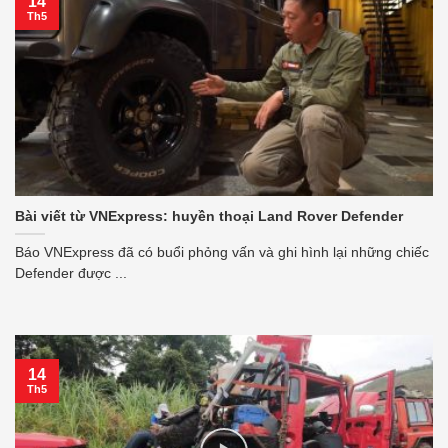
14
Th5
Bài viết từ VNExpress: huyền thoại Land Rover Defender
Báo VNExpress đã có buổi phỏng vấn và ghi hình lại những chiếc
Defender được ...
14
Th5