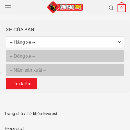
Bỏ
0
qua
nội
dung
XE CỦA BẠN
Tìm kiếm
Trang chủ
›
Từ khóa Everest
Everest