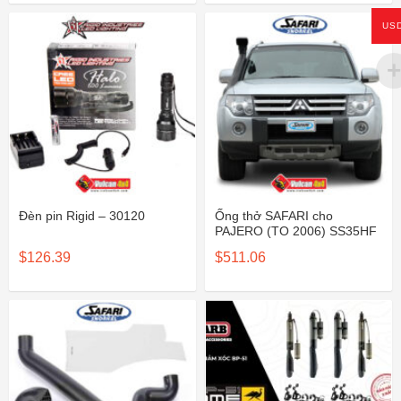
US
Đèn pin Rigid – 30120
Ống thở SAFARI cho
PAJERO (TO 2006) SS35HF
$
126.39
$
511.06