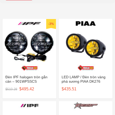
-3%
Đèn IPF halogen tròn gắn
LED LAMP / Đèn tròn vàng
cản – 901WPSSCS
phá sương PIAA DK276
Giá
Giá
$
495.42
$
435.51
$
510.28
gốc
hiện
là:
tại
$510.28.
là:
$495.42.