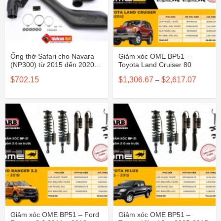
Ống thở Safari cho Navara
Giảm xóc OME BP51 –
(NP300) từ 2015 đến 2020 –
Toyota Land Cruiser 80
SS741HF
Khoảng
$
702.15
$
1,306.67
$
2,617.07
–
giá:
từ
$1,306.
đến
$2,617.
Giảm xóc OME BP51 – Ford
Giảm xóc OME BP51 –