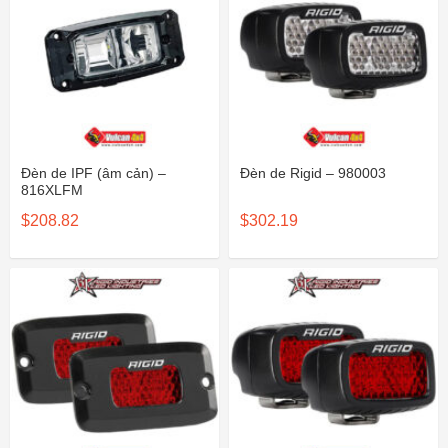
Đèn de IPF (âm cản) –
Đèn de Rigid – 980003
816XLFM
$
208.82
$
302.19