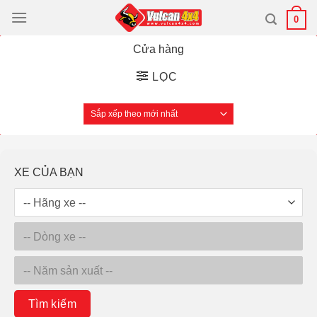
Bỏ
0
qua
nội
Cửa hàng
dung
LỌC
XE CỦA BẠN
Tìm kiếm