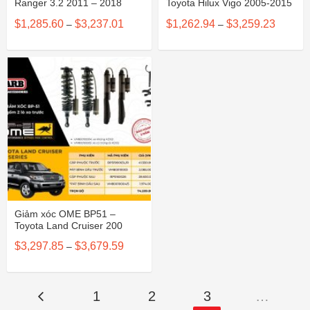
Ranger 3.2 2011 – 2018
Toyota Hilux Vigo 2005-2015
Khoảng
Khoảng
$
1,285.60
$
3,237.01
$
1,262.94
$
3,259.23
–
–
giá:
giá:
từ
từ
$1,285.60
$1,262.
đến
đến
$3,237.01
$3,259.
Giảm xóc OME BP51 –
Toyota Land Cruiser 200
Khoảng
$
3,297.85
$
3,679.59
–
giá:
từ
$3,297.85
đến
$3,679.59
1
2
3
…