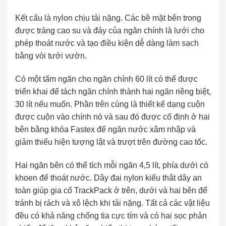
Kết cấu là nylon chịu tải nặng. Các bề mặt bên trong
được tráng cao su và đáy của ngăn chính là lưới cho
phép thoát nước và tạo điều kiện dễ dàng làm sạch
bằng vòi tưới vườn.
Có một tấm ngăn cho ngăn chính 60 lít có thể được
triển khai để tách ngăn chính thành hai ngăn riêng biệt,
30 lít nếu muốn. Phần trên cùng là thiết kế dạng cuộn
được cuộn vào chính nó và sau đó được cố định ở hai
bên bằng khóa Fastex để ngăn nước xâm nhập và
giảm thiểu hiện tượng lật và trượt trên đường cao tốc.
Hai ngăn bên có thể tích mỗi ngăn 4,5 lít, phía dưới có
khoen để thoát nước. Dây đai nylon kiểu thắt dây an
toàn giúp gia cố TrackPack ở trên, dưới và hai bên để
tránh bị rách và xô lệch khi tải nặng. Tất cả các vật liệu
đều có khả năng chống tia cực tím và có hai sọc phản