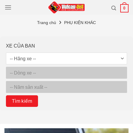
Bỏ
0
qua
nội
Trang chủ
PHỤ KIỆN KHÁC
dung
XE CỦA BẠN
Tìm kiếm