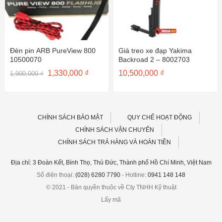
Đèn pin ARB PureView 800
Giá treo xe đạp Yakima
10500070
Backroad 2 – 8002703
Giá
Giá
1,330,000
₫
10,500,000
₫
1,900,000
₫
gốc
hiện
là:
tại
1,900,000 ₫.
là:
1,330,000 ₫.
CHÍNH SÁCH BẢO MẬT
QUY CHẾ HOẠT ĐỘNG
CHÍNH SÁCH VẬN CHUYỂN
CHÍNH SÁCH TRẢ HÀNG VÀ HOÀN TIỀN
Địa chỉ: 3 Đoàn Kết, Bình Thọ, Thủ Đức, Thành phố Hồ Chí Minh, Việt Nam
Số điện thoại:
(028) 6280 7790
- Hotline:
0941 148 148
© 2021 - Bản quyền thuộc về Cty TNHH Kỹ thuật
Lấy mã