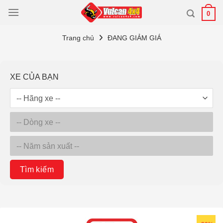
Bỏ
0
qua
nội
Trang chủ
ĐANG GIẢM GIÁ
dung
XE CỦA BẠN
Tìm kiếm