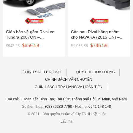
Giáp bảo vệ gầm Rival xe
Cản sau Rival bằng nhôm
Tundra 2007ON –
cho NAVARA (2015 ON) –
2333.9509/10/11/12.1/6
2D.4102.1-NL
Giá
Giá
Giá
Giá
$
659.58
$
746.59
$
942.26
$
1,066.56
gốc
hiện
gốc
hiện
là:
tại
là:
tại
$942.26.
là:
$1,066.56.
là:
$659.58.
$746.59.
CHÍNH SÁCH BẢO MẬT
QUY CHẾ HOẠT ĐỘNG
CHÍNH SÁCH VẬN CHUYỂN
CHÍNH SÁCH TRẢ HÀNG VÀ HOÀN TIỀN
Địa chỉ: 3 Đoàn Kết, Bình Thọ, Thủ Đức, Thành phố Hồ Chí Minh, Việt Nam
Số điện thoại:
(028) 6280 7790
- Hotline:
0941 148 148
© 2021 - Bản quyền thuộc về Cty TNHH Kỹ thuật
Lấy mã