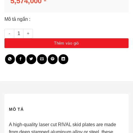
5,574,000
Mô tả ngắn :
Giáp bảo vệ động cơ/hộp số RIVAL cho Huyndai Veloster sau 2012 -
Thêm vào giỏ
MÔ TẢ
A high-quality laser cut RIVAL skid plates are made
from deep stamped aluminum alloy or steel, these