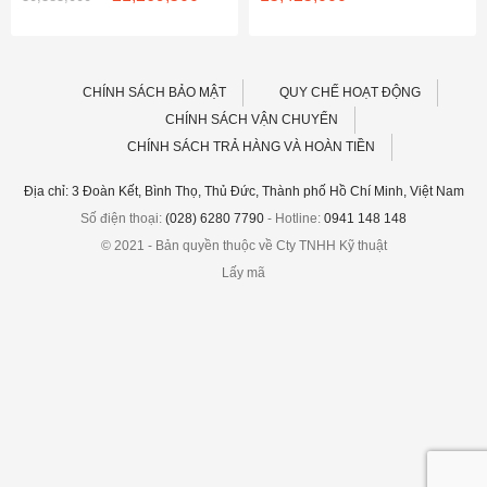
n
gốc
hiện
là:
tại
30,385,000 ₫.
là:
800,000 ₫.
21,269,500 ₫.
CHÍNH SÁCH BẢO MẬT
QUY CHẾ HOẠT ĐỘNG
CHÍNH SÁCH VẬN CHUYỂN
CHÍNH SÁCH TRẢ HÀNG VÀ HOÀN TIỀN
Địa chỉ: 3 Đoàn Kết, Bình Thọ, Thủ Đức, Thành phố Hồ Chí Minh, Việt Nam
Số điện thoại:
(028) 6280 7790
- Hotline:
0941 148 148
© 2021 - Bản quyền thuộc về Cty TNHH Kỹ thuật
Lấy mã