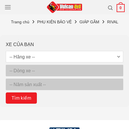
Bỏ
0
qua
nội
Trang chủ
PHỤ KIỆN BẢO VỆ
GIÁP GẦM
RIVAL
dung
XE CỦA BẠN
Tìm kiếm