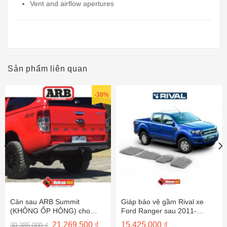
Vent and airflow apertures
Sản phẩm liên quan
-30%
Cản sau ARB Summit
Giáp bảo vệ gầm Rival xe
(KHÔNG ỐP HÔNG) cho
Ford Ranger sau 2011-
RANGER/ BT-50 – 3640170
2333.1841/42/43/44.1.6
Giá
Giá
21,269,500
₫
15,425,000
₫
30,385,000
₫