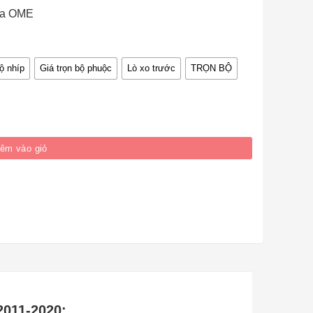
của OME
bộ nhíp
Giá trọn bộ phuộc
Lò xo trước
TRỌN BỘ
 2011-2020 số lượng
êm vào giỏ
2011-2020: