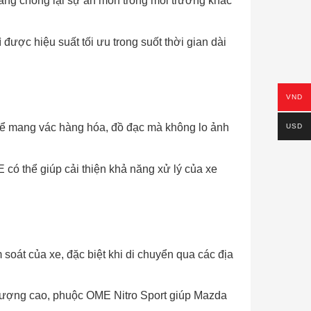
năng chống lại sự ăn mòn trong môi trường khắc
được hiệu suất tối ưu trong suốt thời gian dài
VND
thể mang vác hàng hóa, đồ đạc mà không lo ảnh
USD
có thể giúp cải thiện khả năng xử lý của xe
 soát của xe, đặc biệt khi di chuyển qua các địa
ất lượng cao, phuộc OME Nitro Sport giúp Mazda