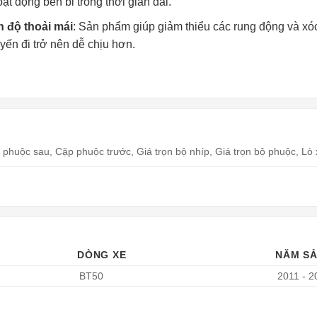
ạt động bền bỉ trong thời gian dài.
n độ thoải mái
: Sản phẩm giúp giảm thiểu các rung động và xó
yến đi trở nên dễ chịu hơn.
 phuộc sau, Cặp phuộc trước, Giá trọn bộ nhíp, Giá trọn bộ phuộc, L
DÒNG XE
NĂM SẢ
BT50
2011 - 2