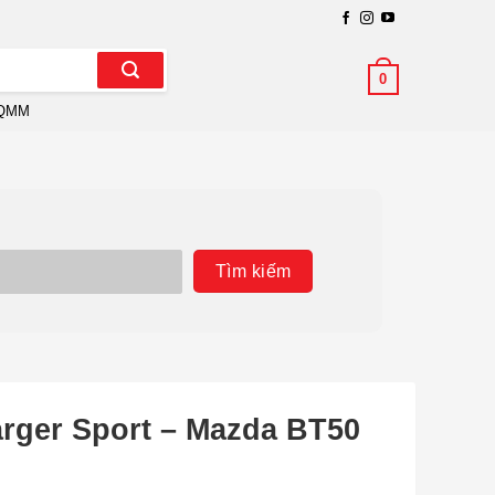
0
QMM
Tìm kiếm
rger Sport – Mazda BT50