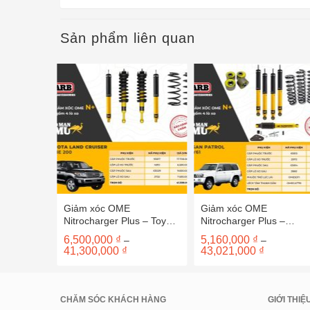
Sản phẩm liên quan
BP51 –
Giảm xóc OME
Giảm xóc OME
o 2005-
Nitrocharger Plus – Toyota
Nitrocharger Plus –
Land Cruiser 200
Nissan Patrol GU Y61
6,500,000
₫
5,160,000
₫
–
–
hoảng
Khoảng
Khoảng
41,300,000
₫
43,021,000
₫
á:
giá:
giá:
từ
từ
,419,000 ₫
6,500,000 ₫
5,160,000
ến
đến
đến
,340,000 ₫
41,300,000 ₫
43,021,00
CHĂM SÓC KHÁCH HÀNG
GIỚI THIỆ