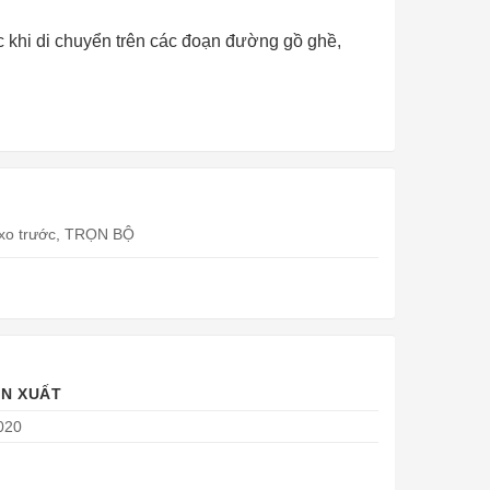
c khi di chuyển trên các đoạn đường gồ ghề,
ò xo trước, TRỌN BỘ
N XUẤT
020