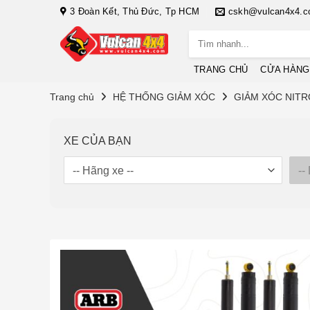
Bỏ
3 Đoàn Kết, Thủ Đức, Tp HCM
cskh@vulcan4x4.
qua
Tìm
nội
kiếm:
dung
TRANG CHỦ
CỬA HÀNG
Trang chủ
HỆ THỐNG GIẢM XÓC
GIẢM XÓC NIT
XE CỦA BẠN