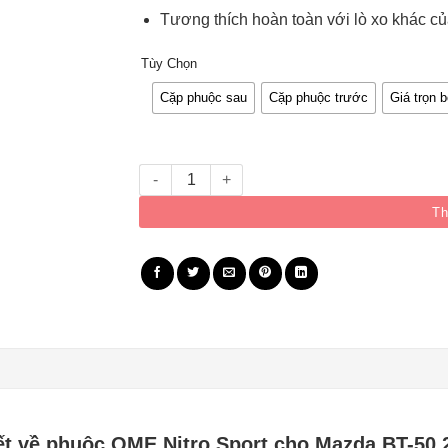
Tương thích hoàn toàn với lò xo khác 
Tùy Chọn
Cặp phuộc sau
Cặp phuộc trước
Giá trọn 
Giảm xóc OME Nitrocharger Sport - Mazda BT50
Th
iết về phuộc OME Nitro Sport cho Mazda BT-50 