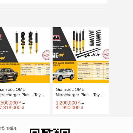
iảm xóc OME
Giảm xóc OME
Giảm xó
itrocharger Plus – Toyota
Nitrocharger Plus – Toyota
Nitrochar
ilux Revo/Rocco sau
Land Cruiser 100
Nissan P
,500,000
₫
1,200,000
₫
5,160,0
–
–
015
Khoảng
Khoảng
7,818,000
₫
41,950,000
₫
42,296,
giá:
giá:
từ
từ
6,500,000 ₫
1,200,000 ₫
đến
đến
57,818,000 ₫
41,950,000 ₫
TÔI TRÊN