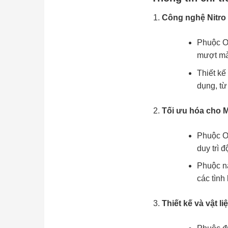
Công nghệ Nitro
Phuộc OM
mượt mà,
Thiết kế
dụng, từ
Tối ưu hóa cho 
Phuộc OM
duy trì 
Phuộc nà
các tình
Thiết kế và vật li