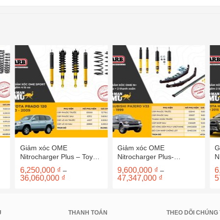
Giảm xóc OME
Giảm xóc OME
G
Nitrocharger Plus – Toyota
Nitrocharger Plus-
N
Prado 120
Mitsubishi Pajero 3.0
H
6,250,000
₫
9,600,000
₫
6
–
–
(Nhíp sau)
2
Khoảng
Khoảng
36,060,000
₫
47,347,000
₫
5
giá:
giá:
từ
từ
 ₫
6,250,000 ₫
9,600,000 ₫
đến
đến
0 ₫
36,060,000 ₫
47,347,000 ₫
U
THANH TOÁN
THEO DÕI CHÚNG 