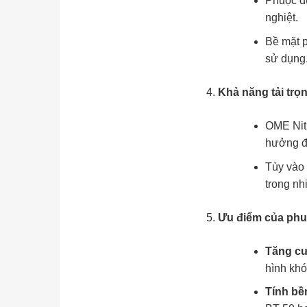
Phuộc đư
nghiệt.
Bề mặt p
sử dụng
Khả năng tải trọ
OME Nitr
hưởng đế
Tùy vào 
trong nh
Ưu điểm của phu
Tăng cư
hình khó
Tính bề