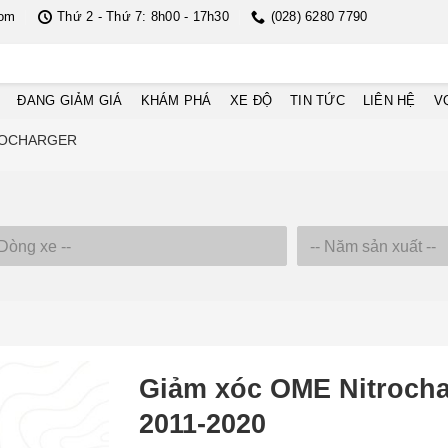
com
Thứ 2 - Thứ 7: 8h00 - 17h30
(028) 6280 7790
ĐANG GIẢM GIÁ
KHÁM PHÁ
XE ĐỘ
TIN TỨC
LIÊN HỆ
V
ROCHARGER
Giảm xóc OME Nitrocha
2011-2020