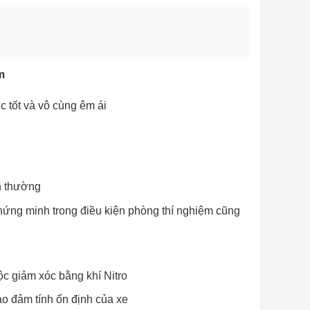
Khoảng
giá:
từ
m
6,250,000 ₫
đến
c tốt và vô cùng êm ái
52,276,000 ₫
h thường
hứng minh trong điều kiện phòng thí nghiệm cũng
c giảm xóc bằng khí Nitro
ảo đảm tính ổn định của xe