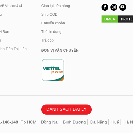
 Về Vulcan4x4
Giao tại cửa hàng
g
Ship COD
Chuyển khoản
i Bán
Thẻ tín dụng
s
Trả góp
nh Tiếp Thị Liên
ĐƠN VỊ VẬN CHUYỂN
DANH SÁCH ĐẠI LÝ
1-148-148
Tp HCM
Đồng Nai
Bình Dương
Đà Nẵng
Huế
Hà N