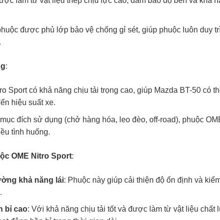
ợc làm từ vật liệu thép chịu lực cao, đảm bảo độ bền và khả 
huộc được phủ lớp bảo vệ chống gỉ sét, giúp phuộc luôn duy trì 
.
ng
:
o Sport có khả năng chịu tải trọng cao, giúp Mazda BT-50 có 
n hiệu suất xe.
mục đích sử dụng (chở hàng hóa, leo đèo, off-road), phuộc OME 
iều tình huống.
ộc OME Nitro Sport
:
ờng khả năng lái
: Phuộc này giúp cải thiện độ ổn định và kiểm
.
n bỉ cao
: Với khả năng chịu tải tốt và được làm từ vật liệu ch