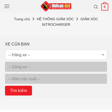
Bỏ
0
qua
nội
Trang chủ
HỆ THỐNG GIẢM XÓC
GIẢM XÓC
dung
NITROCHARGER
XE CỦA BẠN
Tìm kiếm