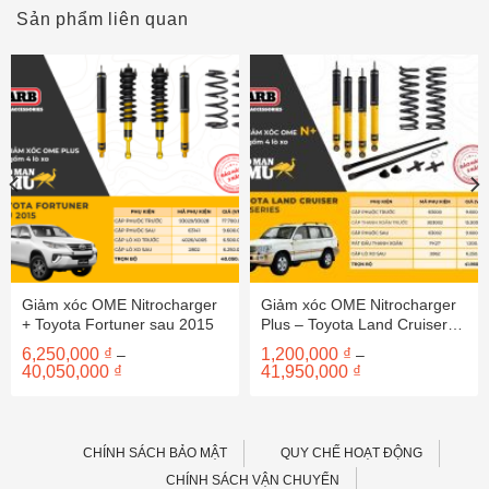
Sản phẩm liên quan
Giảm xóc OME Nitrocharger
Giảm xóc OME Nitrocharger
+ Toyota Fortuner sau 2015
Plus – Toyota Land Cruiser
100
6,250,000
₫
1,200,000
₫
–
–
Khoảng
Khoảng
40,050,000
₫
41,950,000
₫
giá:
giá:
từ
từ
6,250,000 ₫
1,200,000 ₫
đến
đến
40,050,000 ₫
41,950,000 ₫
CHÍNH SÁCH BẢO MẬT
QUY CHẾ HOẠT ĐỘNG
CHÍNH SÁCH VẬN CHUYỂN