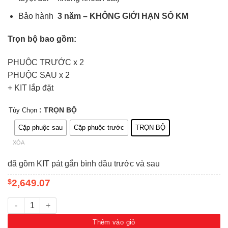
Bảo hành
3 năm – KHÔNG GIỚI HẠN SỐ KM
Trọn bộ bao gồm:
PHUỘC TRƯỚC x 2
PHUỘC SAU x 2
+ KIT lắp đặt
: TRỌN BỘ
Tùy Chọn
Cặp phuộc sau
Cặp phuộc trước
TRỌN BỘ
XÓA
đã gồm KIT pát gắn bình dầu trước và sau
$
2,649.07
Giảm xóc OME BP51 - Nissan Patrol GQ Y60 số lượng
Thêm vào giỏ