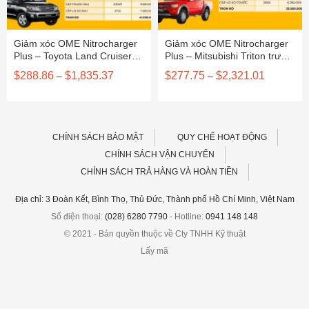
Giảm xóc OME Nitrocharger
Giảm xóc OME Nitrocharger
Plus – Toyota Land Cruiser
Plus – Mitsubishi Triton trước
200
2015
Khoảng
Khoảng
$
288.86
$
1,835.37
$
277.75
$
2,321.01
–
–
giá:
giá:
từ
từ
$288.86
$277.75
đến
đến
82
$1,835.37
$2,321.01
CHÍNH SÁCH BẢO MẬT
QUY CHẾ HOẠT ĐỘNG
CHÍNH SÁCH VẬN CHUYỂN
CHÍNH SÁCH TRẢ HÀNG VÀ HOÀN TIỀN
Địa chỉ: 3 Đoàn Kết, Bình Thọ, Thủ Đức, Thành phố Hồ Chí Minh, Việt Nam
Số điện thoại:
(028) 6280 7790
- Hotline:
0941 148 148
© 2021 - Bản quyền thuộc về Cty TNHH Kỹ thuật
Lấy mã