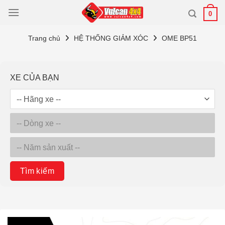
Bỏ
0
qua
nội
Trang chủ
HỆ THỐNG GIẢM XÓC
OME BP51
dung
XE CỦA BẠN
Tìm kiếm