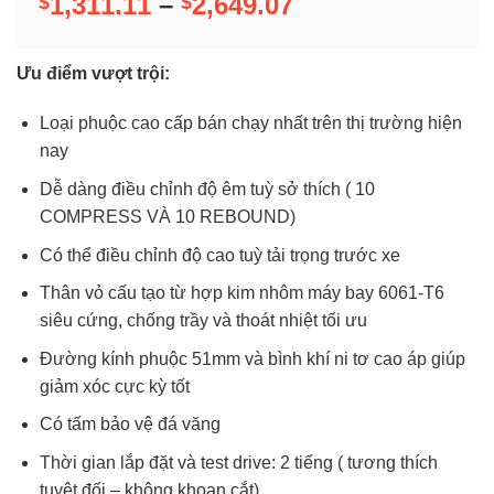
Khoảng
1,311.11
–
2,649.07
$
$
giá:
từ
Ưu điểm vượt trội:
$1,311.11
đến
Loại phuộc cao cấp bán chạy nhất trên thị trường hiện
$2,649.07
nay
Dễ dàng điều chỉnh độ êm tuỳ sở thích ( 10
COMPRESS VÀ 10 REBOUND)
Có thể điều chỉnh độ cao tuỳ tải trọng trước xe
Thân vỏ cấu tạo từ hợp kim nhôm máy bay 6061-T6
siêu cứng, chống trầy và thoát nhiệt tối ưu
Đường kính phuộc 51mm và bình khí ni tơ cao áp giúp
giảm xóc cực kỳ tốt
Có tấm bảo vệ đá văng
Thời gian lắp đặt và test drive: 2 tiếng ( tương thích
tuyệt đối – không khoan cắt)