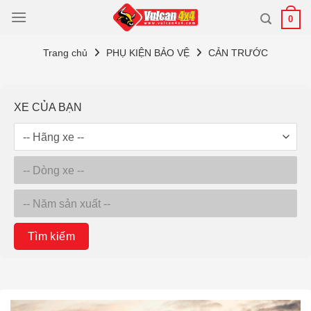
Bỏ
0
qua
nội
Trang chủ
PHỤ KIỆN BẢO VỆ
CẢN TRƯỚC
dung
XE CỦA BẠN
Tìm kiếm