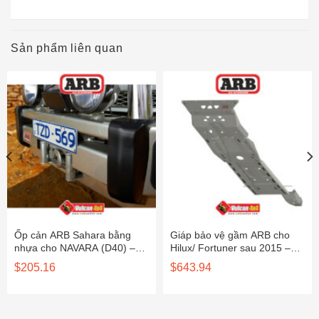
Sản phẩm liên quan
Ốp cản ARB Sahara bằng
Giáp bảo vệ gầm ARB cho
nhựa cho NAVARA (D40) –
Hilux/ Fortuner sau 2015 –
5138010
5414200
$
205.16
$
643.94