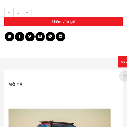
Cản stealth bar cho Everest sau 2022 số lượng
Thêm vào giỏ
US
MÔ TẢ