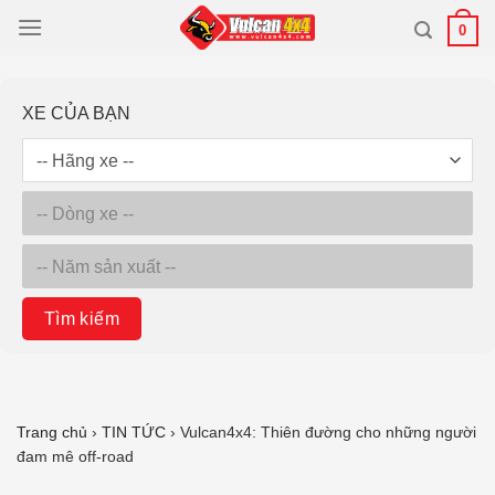
Bỏ
0
qua
nội
dung
XE CỦA BẠN
Tìm kiếm
Trang chủ
›
TIN TỨC
›
Vulcan4x4: Thiên đường cho những người
đam mê off-road