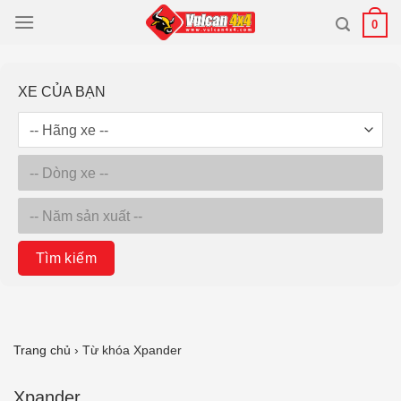
Bỏ
0
qua
nội
dung
XE CỦA BẠN
Tìm kiếm
Trang chủ
›
Từ khóa Xpander
Xpander