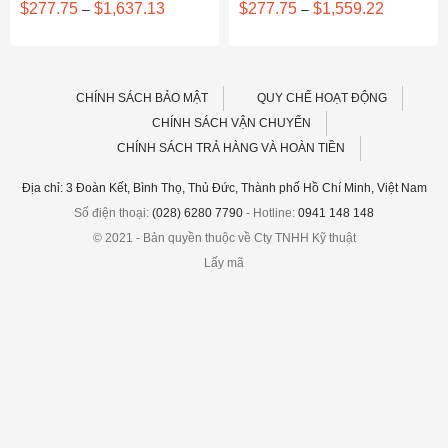
g
Khoảng
Khoảng
$
277.75
$
1,637.13
$
277.75
$
1,559.22
–
–
giá:
giá:
từ
từ
7.85
$277.75
$277.75
đến
đến
9.59
$1,637.13
$1,559.22
CHÍNH SÁCH BẢO MẬT
QUY CHẾ HOẠT ĐỘNG
CHÍNH SÁCH VẬN CHUYỂN
CHÍNH SÁCH TRẢ HÀNG VÀ HOÀN TIỀN
Địa chỉ: 3 Đoàn Kết, Bình Thọ, Thủ Đức, Thành phố Hồ Chí Minh, Việt Nam
Số điện thoại:
(028) 6280 7790
- Hotline:
0941 148 148
© 2021 - Bản quyền thuộc về Cty TNHH Kỹ thuật
Lấy mã