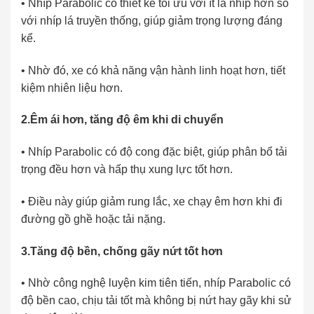
• Nhíp Parabolic có thiết kế tối ưu với ít lá nhíp hơn so
với nhíp lá truyền thống, giúp giảm trọng lượng đáng
kể.
• Nhờ đó, xe có khả năng vận hành linh hoạt hơn, tiết
kiệm nhiên liệu hơn.
2.
Êm ái hơn, tăng độ êm khi di chuyển
• Nhíp Parabolic có độ cong đặc biệt, giúp phân bổ tải
trọng đều hơn và hấp thụ xung lực tốt hơn.
• Điều này giúp giảm rung lắc, xe chạy êm hơn khi đi
đường gồ ghề hoặc tải nặng.
3.
Tăng độ bền, chống gãy nứt tốt hơn
• Nhờ công nghệ luyện kim tiên tiến, nhíp Parabolic có
độ bền cao, chịu tải tốt mà không bị nứt hay gãy khi sử