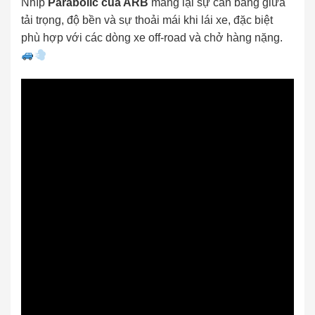
Nhíp
Parabolic của ARB
mang lại sự cân bằng giữa
tải trọng, độ bền và sự thoải mái khi lái xe, đặc biệt
phù hợp với các dòng xe off-road và chở hàng nặng.