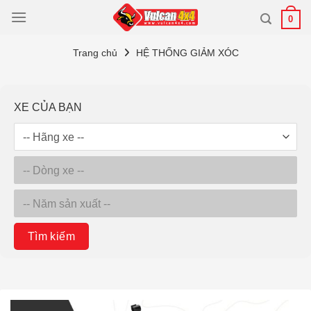
Bỏ
0
qua
nội
Trang chủ
HỆ THỐNG GIẢM XÓC
dung
XE CỦA BẠN
Tìm kiếm