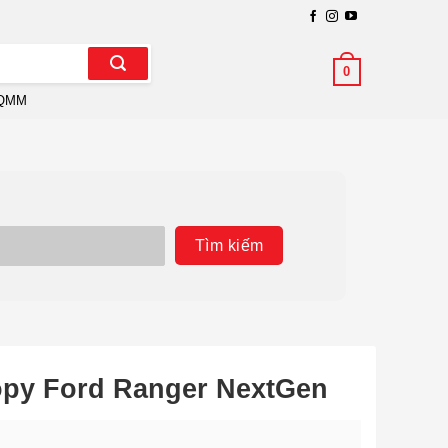
0
QMM
Tìm kiếm
opy Ford Ranger NextGen