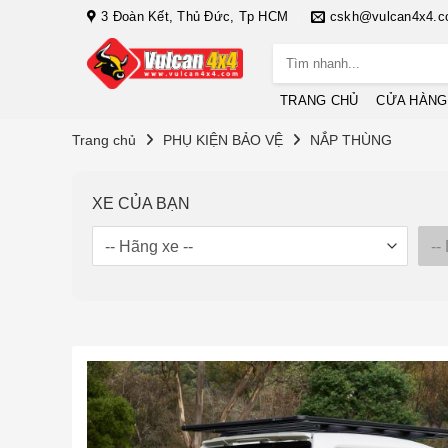
Bỏ
3 Đoàn Kết, Thủ Đức, Tp HCM
cskh@vulcan4x4.
qua
Tìm
nội
kiếm:
dung
TRANG CHỦ
CỬA HÀNG
Trang chủ
PHỤ KIỆN BẢO VỆ
NẮP THÙNG
XE CỦA BẠN