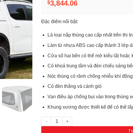
3,844.06
$
Đặc điểm nổi bật:
Là loại nắp thùng cao cấp nhất trên thị 
Làm từ nhựa ABS cao cấp thành 3 lớp 
Cửa sổ hai bên có thể mở kiểu lật hoặc 
Có khoá trung tâm và đèn chiếu sáng bê
Nóc thùng có rãnh chống nhiễu khí động
Có đèn thắng và cánh gió
Van điều áp chống bụi vào trong thùng x
Khung xương được thiết kế để có thể lắp
Nắp thùng Ascent Canopy Ford Ranger NextGen
Th