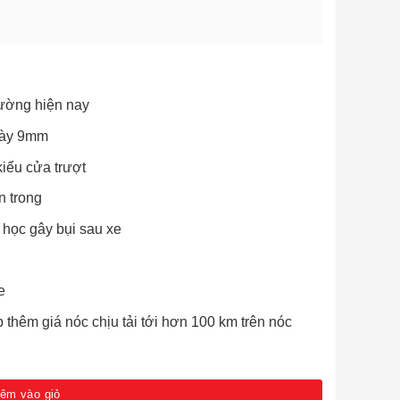
trường hiện nay
dày 9mm
kiểu cửa trượt
n trong
 học gây bụi sau xe
e
 thêm giá nóc chịu tải tới hơn 100 km trên nóc
 số lượng
êm vào giỏ