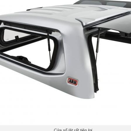
Cửa sổ lật rất tiện lợi