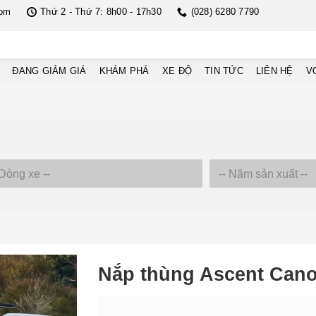
com
Thứ 2 - Thứ 7: 8h00 - 17h30
(028) 6280 7790
ĐANG GIẢM GIÁ
KHÁM PHÁ
XE ĐỘ
TIN TỨC
LIÊN HỆ
V
Nắp thùng Ascent Can