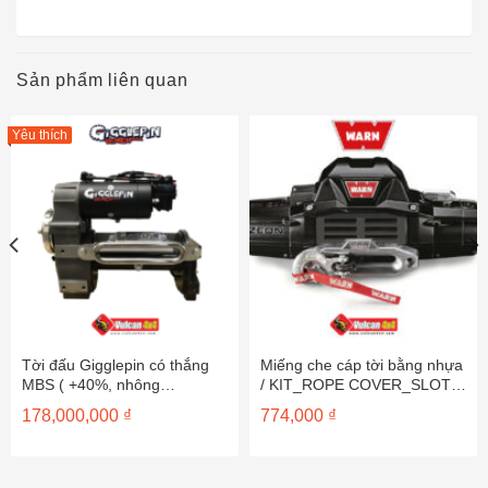
Sản phẩm liên quan
Yêu thích
Tời đấu Gigglepin có thắng
Miếng che cáp tời bằng nhựa
MBS ( +40%, nhông
/ KIT_ROPE COVER_SLOTS
hurricane, motor Bow2 plus,
87555
178,000,000
₫
774,000
₫
solenoid Pro150 ) GP100B2+