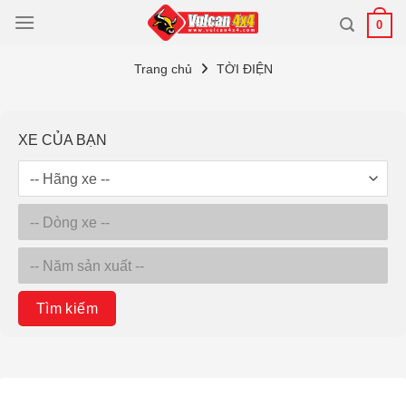
Bỏ
0
qua
nội
Trang chủ
TỜI ĐIỆN
dung
XE CỦA BẠN
Tìm kiếm