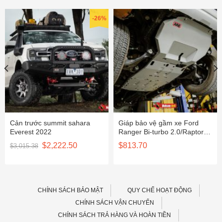
-26%
Cản trước summit sahara
Giáp bảo vệ gầm xe Ford
Everest 2022
Ranger Bi-turbo 2.0/Raptor/
Everest sau 2018 ARB
Giá
Giá
$
2,222.50
$
813.70
$
3,015.38
5440220
gốc
hiện
là:
tại
$3,015.38.
là:
.
$2,222.50.
CHÍNH SÁCH BẢO MẬT
QUY CHẾ HOẠT ĐỘNG
CHÍNH SÁCH VẬN CHUYỂN
CHÍNH SÁCH TRẢ HÀNG VÀ HOÀN TIỀN