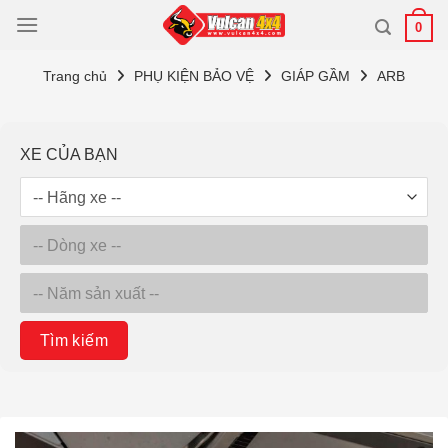
Bỏ
0
qua
nội
Trang chủ
PHỤ KIỆN BẢO VỆ
GIÁP GẦM
ARB
dung
XE CỦA BẠN
Tìm kiếm