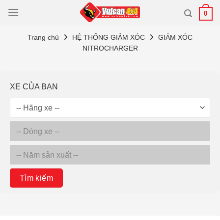
Bỏ
0
qua
nội
Trang chủ
HỆ THỐNG GIẢM XÓC
GIẢM XÓC
dung
NITROCHARGER
XE CỦA BẠN
Tìm kiếm