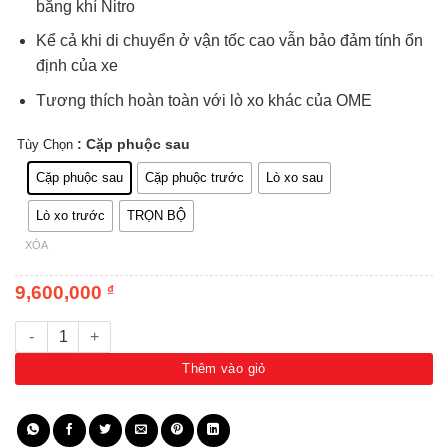
bằng khí Nitro
Kể cả khi di chuyển ở vận tốc cao vẫn bảo đảm tính ổn
định của xe
Tương thích hoàn toàn với lò xo khác của OME
: Cặp phuộc sau
Tùy Chọn
Cặp phuộc sau
Cặp phuộc trước
Lò xo sau
Lò xo trước
TRỌN BỘ
XÓA
9,600,000
₫
Giảm xóc OME Nitrocharger Plus - Toyota Prado 150 số lượng
Thêm vào giỏ