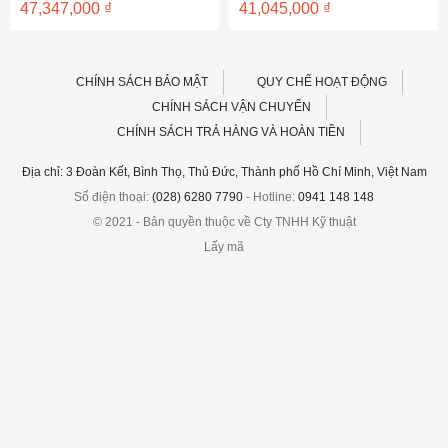
Khoảng
Khoảng
47,347,000
₫
41,045,000
₫
giá:
giá:
từ
từ
9,600,000 ₫
6,500,000 ₫
đến
đến
47,347,000 ₫
41,045,000 ₫
CHÍNH SÁCH BẢO MẬT
QUY CHẾ HOẠT ĐỘNG
CHÍNH SÁCH VẬN CHUYỂN
CHÍNH SÁCH TRẢ HÀNG VÀ HOÀN TIỀN
Địa chỉ: 3 Đoàn Kết, Bình Thọ, Thủ Đức, Thành phố Hồ Chí Minh, Việt Nam
Số điện thoại:
(028) 6280 7790
- Hotline:
0941 148 148
© 2021 - Bản quyền thuộc về Cty TNHH Kỹ thuật
Lấy mã